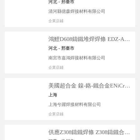
粉末、鑄造碳化鎢包覆焊粉
河北 - 邢臺市
清河縣億森焊接材料有限公司
企業店鋪
鴻鯉D608鑄鐵堆焊焊條 EDZ-A1-
08 CrMo 高鉻鑄鐵耐磨焊條 耐磨
河北 - 邢臺市
堆焊焊條 廠家
南宮市嘉鴻焊接材料有限公司
企業店鋪
美國超合金 鎳-鉻-鐵合金ENiCrFe-
2鎳基合金焊條INCO-WELD A進
上海
口
上海兮躍焊接材料有限公司
企業店鋪
供應Z308鑄鐵焊條 Z308鑄鐵合金