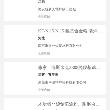
籠 各種規格寵物籠兔籠
江蘇
海安縣新天地焊接工藝廠
企業店鋪
KF-Ni15 Ni15 鎳基合金粉 噴焊 噴
涂 模具修復 鑄鐵修復
河北
南宮市雷公焊接材料有限公司
企業店鋪
廠家上海斯米克Z308純鎳基鑄鐵
生鐵焊條飛機牌規格齊全批發
廣東 - 東莞市
東莞市科波特焊接科技有限公司
企業店鋪
木炭機**鎢鈷噴涂粉、耐磨合金