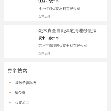
生鐵焊條 EZNi-1純鎳電焊條
江蘇 - 徐州市
徐州恒凱焊接材料有限公司
企業店鋪
鐵木真全自動焊道清理機便攜式
焊道處理機不銹鋼焊疤毛刷頭處
廣東 - 惠州市
理機
惠州市嘉聯達焊接器材有限公司
企業店鋪
更多搜索
等離子切割機
變位機
焊接加工