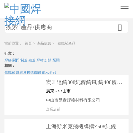

當前位置：
首頁
>
產品信息
>
鑄鐵閥產品
行業：
焊接
閥門
制造
鑄造
焊材
訂購
泵閥
相關：
鑄鐵閥
螺紋連接鑄鐵閥
顯示全部
宏旺達鑄308純鎳鑄鐵 鑄408鎳鐵
鑄鐵 焊條 2.5/3.2/4.0mm
廣東 - 中山市
中山市昆泰焊接材料有限公司
企業店鋪
上海斯米克飛機牌鑄Z508純鎳鑄