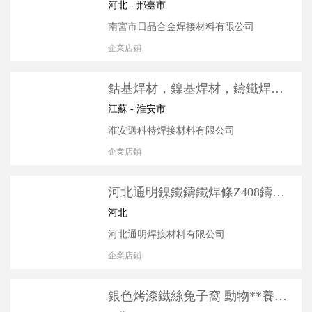
鐵電焊條生鐵焊條3.2
河北 - 邢臺市
南宮市日晶合金焊接材料有限公司
企業店鋪
鈷基焊材，鎳基焊材，鑄鐵焊
材，特種耐磨焊條，銀釬焊料
江蘇 - 淮安市
淮安邁科特焊接材料有限公司
企業店鋪
河北通明鎳鐵鑄鐵焊條Z408鑄鐵
焊條ENiFe-CI EZNiFe-1鑄鐵電焊
河北
條
河北通明焊接材料有限公司
企業店鋪
銀色烤漆鐵絲兔子窩 動物**養殖