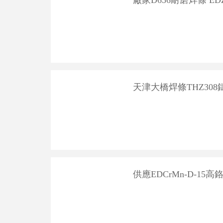
廠家D656耐磨焊條 EDZ-
鉻鑄鐵堆焊電焊條
天津大橋焊條THZ308鑄
鎳鑄鐵電焊條**包郵
供應EDCrMn-D-1
門合金堆焊耐磨焊條