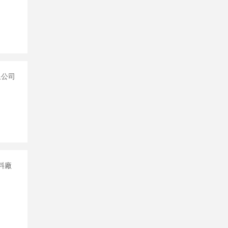
限公司
料廠