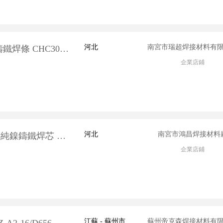
河北
南宮市瑞超焊接材料有
鐵焊條 CHC308
.0mm
企業店鋪
河北
南宮市鴻昌焊接材料
純鎳鑄鐵焊芯 鑄
企業店鋪
江蘇 - 蘇州市
蘇州帝克森焊接材料有