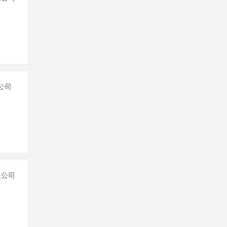
公司
限公司