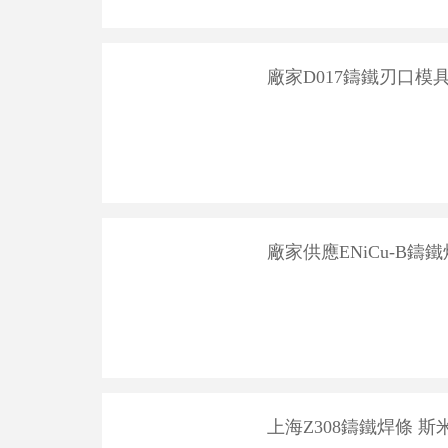
廠家D017鑄鐵刃口模
廉 **優惠
廠家供應ENiCu-B鑄鐵焊
鎳合金鑄鐵焊條 Z508
上海Z308鑄鐵焊條 