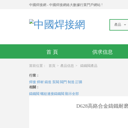
中國焊接網 - 中國焊接網絡大數據行業門戶網站 !
產品
首 頁
供求信息
當前位置：
首頁
>
產品信息
>
鑄鐵閥產品
行業：
焊接
焊材
鑄造
泵閥
閥門
制造
訂購
相關：
鑄鐵閥
螺紋連接鑄鐵閥
顯示全部
D628高鉻合金鑄鐵耐