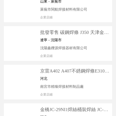
應大量熔煉焊劑 熱銷熔煉焊劑
山東 - 萊蕪市
萊蕪市閩航焊接材料有限公司
企業店鋪
批發零售 碳鋼焊條 J350 天津金橋
大橋建橋林肯 廠家 一級經銷商
遼寧 - 沈陽市
沈陽鑫鑠源焊接器材有限公司
企業店鋪
京雷A402 A407不銹鋼焊條E310-
16耐高溫鋼焊條耐腐蝕不銹鋼電
河北
焊條
南宮市精臻焊接材料制品廠
企業店鋪
金橋JC-29NI1焊絲桶裝焊絲 JC-29