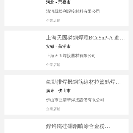
利不銹鋼焊條
河北 - 邢臺市
清河縣松利焊接材料有限公司
企業店鋪
上海天固磷銅焊環BCuSnP-A 進口
焊環 磷鋼焊環** 磷銅焊環定制
安徽 - 蕪湖市
上海天固焊接器材有限公司
企業店鋪
氣動排焊機鋼筋線材拉籃點焊機
網片網框捕鼠籠交流碰焊機
廣東 - 佛山市
佛山市巨清華焊接設備有限公司
企業店鋪
鎳鉻鐵硅硼鋁噴涂合金粉