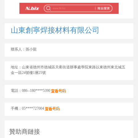
山東創寧焊接材料有限公司
聯系人：孫小龍
地址：山東省德州市德城區天衢街道辦事處學院東路以東德州東北城五
金一區24號樓1層25號
電話：086--180****5390
手機：05****727004
贊助商鏈接