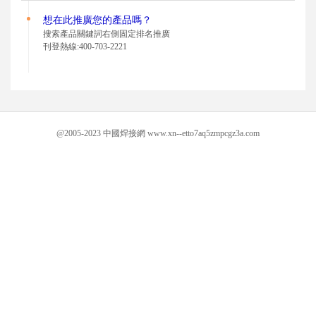
想在此推廣您的
產品嗎？
搜索產品關鍵詞右側固定排名推廣
刊登熱線:400-703-2221
@2005-2023 中國焊接網 www.xn--etto7aq5zmpcgz3a.com