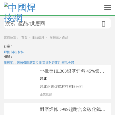

當前位置：
首頁
>
產品信息
>
耐磨葉片產品
行業：
焊接
制造
材料
相關：
耐磨葉片
選粉機耐磨葉片
耐高溫耐磨葉片
顯示全部
**批發HL303銀基釬料 45%銀焊
條/銀焊絲/銀焊片 **包郵
河北
河北正東焊接材料有限公司
企業店鋪
耐磨焊條D999超耐合金碳化鎢耐