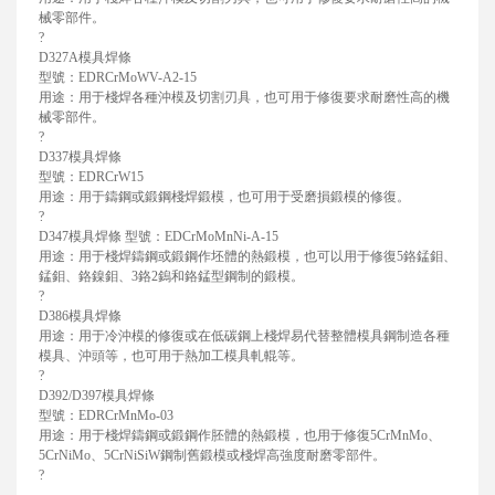
械零部件。
?
D327A模具焊條
型號：EDRCrMoWV-A2-15
用途：用于棧焊各種沖模及切割刃具，也可用于修復要求耐磨性高的機
械零部件。
?
D337模具焊條
型號：EDRCrW15
用途：用于鑄鋼或鍛鋼棧焊鍛模，也可用于受磨損鍛模的修復。
?
D347模具焊條 型號：EDCrMoMnNi-A-15
用途：用于棧焊鑄鋼或鍛鋼作坯體的熱鍛模，也可以用于修復5鉻錳鉬、
錳鉬、鉻鎳鉬、3鉻2鎢和鉻錳型鋼制的鍛模。
?
D386模具焊條
用途：用于冷沖模的修復或在低碳鋼上棧焊易代替整體模具鋼制造各種
模具、沖頭等，也可用于熱加工模具軋輥等。
?
D392/D397模具焊條
型號：EDRCrMnMo-03
用途：用于棧焊鑄鋼或鍛鋼作胚體的熱鍛模，也用于修復5CrMnMo、
5CrNiMo、5CrNiSiW鋼制舊鍛模或棧焊高強度耐磨零部件。
?