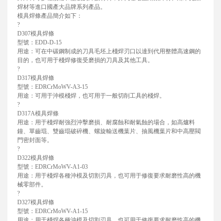
焊材等進口國產大品牌系列產品。
模具焊條產品簡介如下：
?
D307模具焊條
型號：EDD-D-15
用途：可在中碳鋼制成的刀具毛坯上棧焊刃口以達到代用整體高速鋼的
目的，也可用于棧焊修復受磨損的刀具及其他工具。
?
D317模具焊條
型號：EDRCrMoWV-A3-15
用途：可用于沖模棧焊，也可用于一般切削工具的棧焊。
?
D317A模具焊條
用途：用于棧焊耐強烈沖擊磨損、耐腐蝕和耐氣蝕的場合，如高爐料
鐘、單齒琨、雙齒琨破碎機、螺旋輸送機葉片、抽風機葉片和中高壓閥
門密封面等。
?
D322模具焊條
型號：EDRCrMoWV-A1-03
用途：用于棧焊各種沖模及切割刃具，也可用于修復要求耐磨性高的機
械零部件。
?
D327模具焊條
型號：EDRCrMoWV-A1-15
用途：用于棧焊各種沖模及切割刃具，也可用于修復要求耐磨性高的機