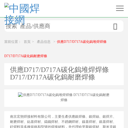

當前位置：
首頁
>
產品信息
>
供應D717/D717A碳化鎢堆焊焊條
D717/D717A碳化鎢耐磨焊條
供應D717/D717A碳化鎢堆焊焊條
D717/D717A碳化鎢耐磨焊條
南京宏朔焊接材料有限公司，主要生產供應銀焊條、銀焊絲、銀焊片、
耐磨焊材、鈷基焊材、鑄鐵焊材、不銹鋼焊材、鎳基焊材、銀基焊材、
釬焊料等多種規格和型號的焊接材料，并代理哈里斯銀焊材、斯米克銀