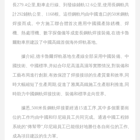
長279.4公里,動車走行線、到發線鋪軌12.6公里,使用長鋼軌共
計292鋪軌公里、1168根。這些鋼軌均由中國進口的50米鋼軌
焊接而成。中方施工聯合體首次應用中國國產除銹機、焊
機、熱處理機、數字探傷儀等成套長鋼軌焊接裝備,在德卡魯
爾動車所建設了中國高鐵首個海外焊軌基地。
據介紹,德卡魯爾焊軌基地生產線全部采用中國裝備、中
國技術、中國標準,并結合印尼高溫高濕等實際情況,對裝備和
工藝布局進行創新,有效保證了焊接接頭的生產質量和效率,同
時大幅縮短了生產周期,促進了雅萬高鐵施工生產順利推進,同
時助力中國鋼軌焊接技術、裝備和標準走向世界。
據悉,500米長鋼軌焊接要經過15道工序,其中多個重要崗
位的工作均由中國和印尼籍員工共同完成。通過中國工程師
系統的“傳幫帶”,印尼籍員工已能很好地勝任各自崗位的工作,
成為項目建設的生力軍。