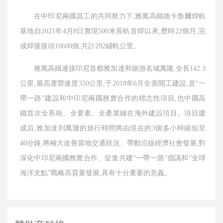
在中印尼兩國員工的共同努力下,雅萬高鐵德卡魯爾焊軌
基地自2021年4月8日實現500米長軌首焊以來,歷時22個月,完
成焊接接頭10600個,共計292鋪軌公里。
雅萬高鐵連接印尼首都雅加達和旅游名城萬隆,全長142.3
公里,最高運營速度350公里,于2018年6月全面開工建設,是“一
帶一路”建設和中印尼兩國務實合作的標志性項目,也中國高
鐵首次全系統、全要素、全產業鏈在海外建設項目。項目建
成后,雅加達到萬隆的旅行時間將由現在的3個多小時縮短至
40分鐘,將極大改善當地交通狀況、帶動沿線經濟社會發展,對
深化中印尼兩國務實合作、促進共建“一帶一路”倡議和“全球
海洋支點”戰略高質量發展,具有十分重要的意義。