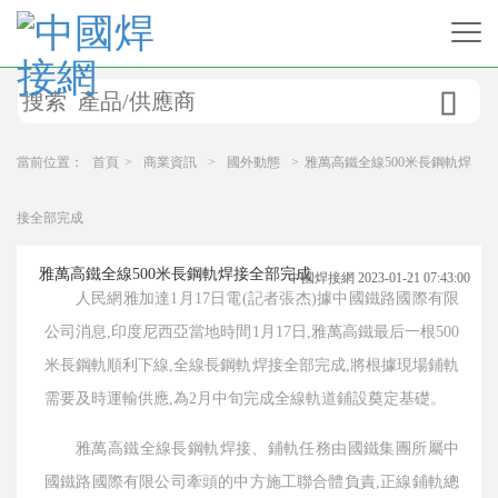

當前位置：
首頁
>
商業資訊
>
國外動態
>
雅萬高鐵全線500米長鋼軌焊
接全部完成
雅萬高鐵全線500米長鋼軌焊接全部完成
中國焊接網 2023-01-21 07:43:00
人民網雅加達1月17日電(記者張杰)據中國鐵路國際有限
公司消息,印度尼西亞當地時間1月17日,雅萬高鐵最后一根500
米長鋼軌順利下線,全線長鋼軌焊接全部完成,將根據現場鋪軌
需要及時運輸供應,為2月中旬完成全線軌道鋪設奠定基礎。
雅萬高鐵全線長鋼軌焊接、鋪軌任務由國鐵集團所屬中
國鐵路國際有限公司牽頭的中方施工聯合體負責,正線鋪軌總