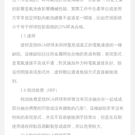
的影響是氣泡會影響機械性能。實際工作中生產單位或使用
方常常規定焊點內氣泡總量不超過某一閾值，比如空洞面積
小于等于焊球投影面積的25%即為合格。
1.5 虛焊
虛焊是指BGA焊球未與焊盤形成真正的電氣連接的一種
缺陷。這種缺陷往往與金屬間化合物的形成有關，表現形式
是電氣連接不良或不通，對其施加外力時電氣連接良好。除
這些間接表現形式外，虛焊難以通過無損方式直接被檢測
到。
1.6 枕頭效應（HIP）
枕頭效應是指BGA焊球和焊膏沒有完全融合在一起或成
部分融合擠壓的凹形或沒有擴散的凸形?。這種缺陷常常沒有
特殊的表現形式，并且不容易被檢測手段查出，但是在后期
使用過程焊點容易斷裂形成虛焊，所以危害較大。