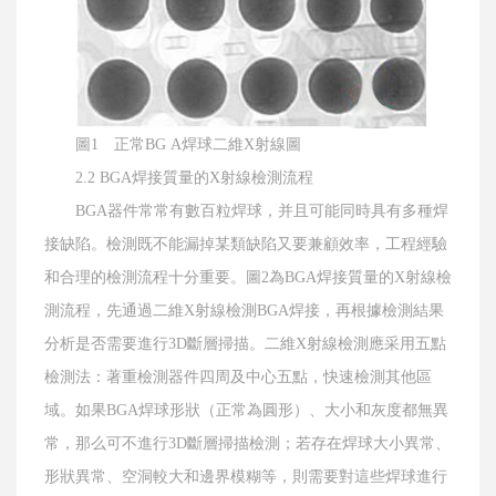
圖1 正常BG A焊球二維X射線圖
2.2 BGA焊接質量的X射線檢測流程
BGA器件常常有數百粒焊球，并且可能同時具有多種焊
接缺陷。檢測既不能漏掉某類缺陷又要兼顧效率，工程經驗
和合理的檢測流程十分重要。圖2為BGA焊接質量的X射線檢
測流程，先通過二維X射線檢測BGA焊接，再根據檢測結果
分析是否需要進行3D斷層掃描。二維X射線檢測應采用五點
檢測法：著重檢測器件四周及中心五點，快速檢測其他區
域。如果BGA焊球形狀（正常為圓形）、大小和灰度都無異
常，那么可不進行3D斷層掃描檢測；若存在焊球大小異常、
形狀異常、空洞較大和邊界模糊等，則需要對這些焊球進行