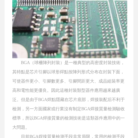
BGA（球柵陣列封裝）是一種典型的高密度封裝技術，
其特點是芯片引腳以球形焊點按陣列形式分布在封裝下面，
可使器件更小、引腳數更多、引腳間距更大、成品組裝率更
高和電性能更優良。因此這種封裝類型器件應用越來越廣
泛。但是由于BGA焊點隱藏在芯片底部，焊接裝配后不利于
檢測，另一方面國家或行業沒有制定BGA焊接質量檢測驗收
標準，所以BGA焊接質量的檢測技術是這類器件應用中的一
大問題。
目前BGA焊接質量檢測手段非常局限，常用的檢測手段