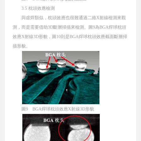
3.5 枕頭效應檢測
與虛焊類似，枕頭效應也很難通過二維X射線檢測來觀
測，而是需要借助3D斷層掃描來檢測。圖9為BGA焊球枕頭
效應X射線3D形貌，圖10則是BGA焊球枕頭效應截面斷層掃
描形貌。
圖9 BGA焊球枕頭效應X射線3D形貌