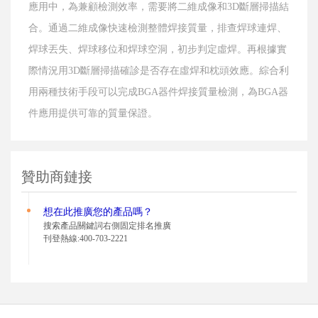
應用中，為兼顧檢測效率，需要將二維成像和3D斷層掃描結
合。通過二維成像快速檢測整體焊接質量，排查焊球連焊、
焊球丟失、焊球移位和焊球空洞，初步判定虛焊。再根據實
際情況用3D斷層掃描確診是否存在虛焊和枕頭效應。綜合利
用兩種技術手段可以完成BGA器件焊接質量檢測，為BGA器
件應用提供可靠的質量保證。
贊助商鏈接
想在此推廣您的
產品嗎？
搜索產品關鍵詞右側固定排名推廣
刊登熱線:400-703-2221