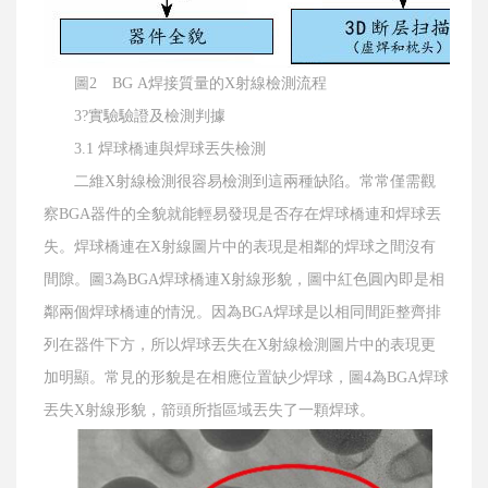
圖2 BG A焊接質量的X射線檢測流程
3?實驗驗證及檢測判據
3.1 焊球橋連與焊球丟失檢測
二維X射線檢測很容易檢測到這兩種缺陷。常常僅需觀
察BGA器件的全貌就能輕易發現是否存在焊球橋連和焊球丟
失。焊球橋連在X射線圖片中的表現是相鄰的焊球之間沒有
間隙。圖3為BGA焊球橋連X射線形貌，圖中紅色圓內即是相
鄰兩個焊球橋連的情況。因為BGA焊球是以相同間距整齊排
列在器件下方，所以焊球丟失在X射線檢測圖片中的表現更
加明顯。常見的形貌是在相應位置缺少焊球，圖4為BGA焊球
丟失X射線形貌，箭頭所指區域丟失了一顆焊球。