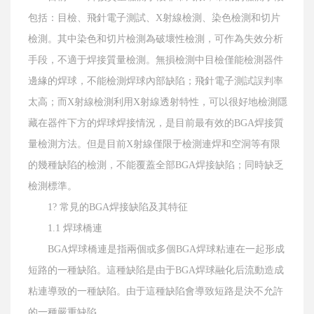
包括：目檢、飛針電子測試、X射線檢測、染色檢測和切片
檢測。其中染色和切片檢測為破壞性檢測，可作為失效分析
手段，不適于焊接質量檢測。無損檢測中目檢僅能檢測器件
邊緣的焊球，不能檢測焊球內部缺陷；飛針電子測試誤判率
太高；而X射線檢測利用X射線透射特性，可以很好地檢測隱
藏在器件下方的焊球焊接情況，是目前最有效的BGA焊接質
量檢測方法。但是目前X射線僅限于檢測連焊和空洞等有限
的幾種缺陷的檢測，不能覆蓋全部BGA焊接缺陷；同時缺乏
檢測標準。
1? 常見的BGA焊接缺陷及其特征
1.1 焊球橋連
BGA焊球橋連是指兩個或多個BGA焊球粘連在一起形成
短路的一種缺陷。這種缺陷是由于BGA焊球融化后流動造成
粘連導致的一種缺陷。由于這種缺陷會導致短路是決不允許
的一種嚴重缺陷。