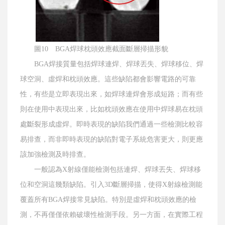
圖10 BGA焊球枕頭效應截面斷層掃描形貌
BGA焊接質量包括焊球連焊、焊球丟失、焊球移位、焊
球空洞、虛焊和枕頭效應。這些缺陷都會影響電路的可靠
性，有些是立即表現出來，如焊球連焊會形成短路；而有些
則在使用中表現出來，比如枕頭效應在使用中焊球易在枕頭
處斷裂形成虛焊。即時表現的缺陷我們通過一些檢測比較容
易排查，而非即時表現的缺陷對電子系統危害更大，則更應
該加強檢測及時排查。
一般認為X射線僅能檢測包括連焊、焊球丟失、焊球移
位和空洞這幾類缺陷。引入3D斷層掃描，使得X射線檢測能
覆蓋所有BGA焊接常見缺陷。特別是虛焊和枕頭效應的檢
測，不再僅僅依賴破壞性檢測手段。另一方面，在實際工程