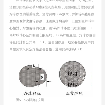
焊球移位的表現形式是BGA焊球整體向某一方向扭曲。
這種缺陷很容易被X射線檢測所觀察，更關鍵的是需要檢測
焊球移位的嚴重程度。這需要將BGA放大，并調節X射線強
度和圖像對比度等參數，使圖像足夠清晰，以便測量焊球中
心相對于焊盤偏移的程度。圖5為焊球移位二維俯視圖， L
為焊球球心至焊盤圓心的距離， D 為焊盤直徑。焊球移位偏
移量的計算公式為 L / D 。這個偏移量一般需要根據用戶的
具體需求來判定焊接是否合格，通用的判據為L / D
圖5 位焊球俯視圖