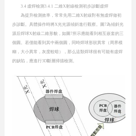
3.4 虛焊檢測3.4.1 二維X射線檢測初步診斷虛焊
為提升檢測效率，常常先用二維X射線對有無虛焊做初
步診斷。具體操作時將X光光源傾斜進行觀察。圖7為傾斜光
源后焊球X射線二維形貌，如圖7所示應能看到相互嵌套的三
個圓。若僅能看到其中兩個圓，同時焊球形狀異常（周界模
糊，大小異常，灰度較暗），那么這類焊球很有可能有虛焊
的缺陷，應進行3D斷層掃描檢測。