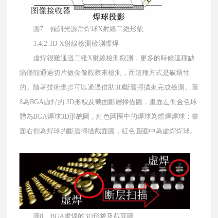
圖7 傾斜光源后焊球X射線二維形貌
3.4.2 3D X射線檢測檢測虛焊
虛焊很難通過二維X射線檢測觀測，更多的時候這種缺
陷僅能通過切片做金像觀察來檢測，而這種方式是破壞性
的。隨著技術進步可以通過借助3D斷層掃描來完成檢測。圖
8為BGA虛焊的 3D形貌及截面斷層掃描圖，畫面左側金色球
體為BGA焊球3D形貌圖，紅色圓圈中的焊球為虛焊焊球；畫
面右側為焊球的斷層掃描截面圖，紅色圓圈中為虛焊焊球。
圖8 BGA虛焊的3D形貌及截面圖