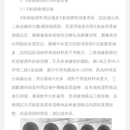
2? X射線檢測BGA焊接質量
2.1 X射線檢測設備
X射線檢測常用設備是X射線實時成像系統，該設備分為
二維成像和3D斷層掃描兩類。其原理都是利用X射線穿透被
測樣品后，被圖像接收器接收后轉化為圖像信號，圖像表現
出明顯的灰度對比。圖像中灰度大的區域表明X光能量衰減
多，說明該區域材料厚或材料原子序數大。二維成像觀察到
的是被測件的俯視圖，它具有成像快的優點。圖1為正常BGA
焊球二維X射線圖，圖片中黑色圓為BGA焊球。因為焊球成
分為錫合金，所以吸收X光多，相對于周邊材料灰度大。三
維斷層掃描是利用設備中機械裝置旋轉，從各個角度對樣品
進行掃描，通過軟件分析處理，形成被測樣品三維形貌。這
種測試方式能更真實和清晰地反映被測樣品內部的真實狀
態，但是掃描時間長，測試成本高。