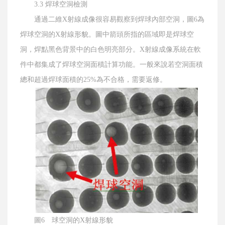
3.3 焊球空洞檢測
通過二維X射線成像很容易觀察到焊球內部空洞，圖6為
焊球空洞的X射線形貌。圖中箭頭所指的區域即是焊球空
洞，焊點黑色背景中的白色明亮部分。X射線成像系統在軟
件中都集成了焊球空洞面積計算功能。一般來說若空洞面積
總和超過焊球面積的25%為不合格，需要返修。
圖6 球空洞的X射線形貌