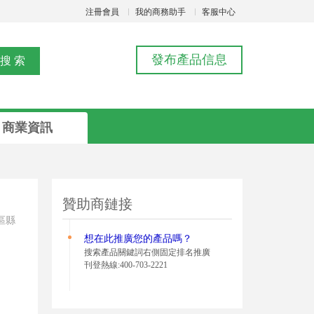
注冊會員
我的商務助手
客服中心
發布產品信息
商業資訊
贊助商鏈接
區縣
想在此推廣您的
產品嗎？
搜索產品關鍵詞右側固定排名推廣
刊登熱線:400-703-2221