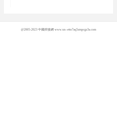
@2005-2023 中國焊接網 www.xn--etto7aq5zmpcgz3a.com