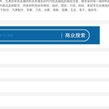
料，生產的有色金屬焊料具有優良的均勻性及極低的雜質含量，務求保持每一個焊料
列產品及銅配管。焊接材料形狀有棒狀、絲狀、環狀、片狀、粉狀、膏狀等百余種規
應用于制冷、汽摩配件、管樂、刀具、水暖、燈飾、電機、五金、電子、儀表等。