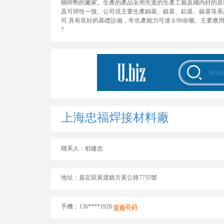
關焊劑的廠家。生產的產品采用先進的生產工藝及國內好的原
及可焊性一致。公司現主要生產銅基、銀基、鋁基、鎳基等系
司 具有良好的基礎設備，年生產能力可達６00余噸。主要
?
上海忠福焊接材料廠
聯系人：郁建忠
地址：嘉定區黃渡鎮方黃公路7735號
手機：136****1926