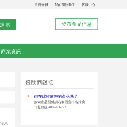
注冊會員
我的商務助手
客服中心
發布產品信息
商業資訊
贊助商鏈接
想在此推廣您的
產品嗎？
搜索產品關鍵詞右側固定排名推廣
刊登熱線:400-703-2221
料及相