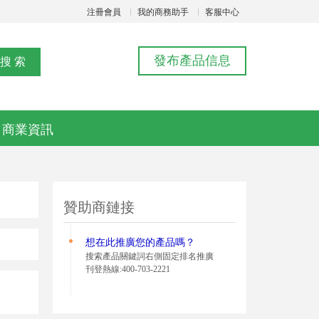
注冊會員
我的商務助手
客服中心
發布產品信息
商業資訊
贊助商鏈接
想在此推廣您的
產品嗎？
搜索產品關鍵詞右側固定排名推廣
刊登熱線:400-703-2221