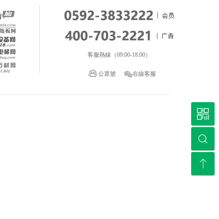
客服熱線（09:00-18:00）
公眾號
在線客服