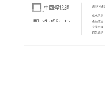
中國焊接網
采購商
供求信息
產品信息
企業目錄
商業資訊