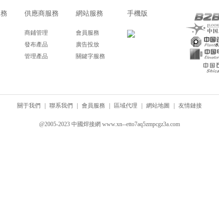
服務
供應商服務
網站服務
手機版
商鋪管理
會員服務
發布產品
廣告投放
管理產品
關鍵字服務
關于我們
|
聯系我們
|
會員服務
|
區域代理
|
網站地圖
|
友情鏈接
@2005-2023 中國焊接網 www.xn--etto7aq5zmpcgz3a.com