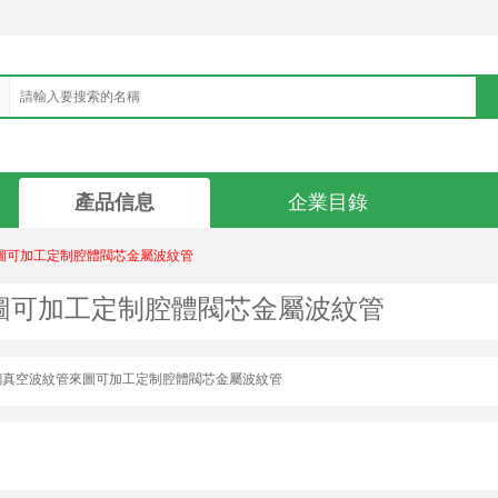
產品信息
企業目錄
圖可加工定制腔體閥芯金屬波紋管
圖可加工定制腔體閥芯金屬波紋管