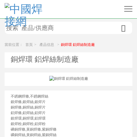

當前位置：
首頁
>
產品信息
>
銅焊環 鋁焊絲制造廠
銅焊環 鋁焊絲制造廠
不銹鋼焊條,不銹鋼焊絲
銀焊條,銀焊絲,銀焊片
銅焊條,銅焊絲,銅焊片
鋁焊條,鋁焊絲,鋁焊片
銀焊環,銅焊環,鋁焊環
銀焊粉,銅焊粉,鋁焊粉
磷銅焊條,黃銅焊條,紫銅焊條
磷銅焊絲,黃銅焊絲,紫銅焊絲