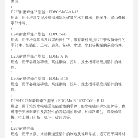
磨面。
?
D237耐磨焊條?? 型號：EDPCrMoV-A1-15
用途：用于堆焊受泥沙磨損和氣蝕破壞的水力機械、挖掘斗、礦山機械
零部件等。
?
D246耐磨焊條?? 型號：EDPCrSi-B
用途：用于堆焊常溫及非腐蝕條件下，帶有磨料磨損和沖擊載荷條件的
零部件，如礦山、工程、農業、制磚、水泥、水利等機械的易磨損件。
?
D256耐磨焊條?? 型號：EDMn-A-16
用途：用于各種破碎機、高錳鋼軌、挖斗、推土機等易磨損部件的堆
焊。
?
D266耐磨焊條?? 型號：EDMn-B-16
用途：用于各種破碎機、高錳鋼軌、挖斗、推土機等易磨損部件的堆
焊。
?
D276/D277耐磨焊條?? 型號：EDCrMn-B-16/EDCrMn-B-15
用途：用于堆焊水輪機受氣蝕破壞的零件，如水輪機的導水葉片等，也
可用于要求耐磨性及高韌性的高錳鋼的堆焊，如鐵路道岔、螺旋輸送
機、推土機刀刃板、抓斗、破碎刃等。
?
D287耐磨焊條
用途：用于水泵、水輪機過流部件的制造及堆焊修復，還可用于同等材