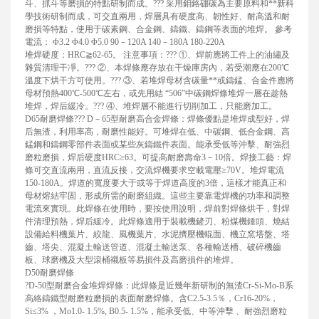
斗、抓斗等磨損的特點研制而成。??? 采用鉬鉻硼碳為主要原料和**新科
學技術研制而成，可交直兩用，焊層具有硬度高、韌性好、耐高溫和耐
磨損等特點，使用于碳素鋼、合金鋼、鑄鐵、鑄鋼等表面的堆焊。 參考
電流： Φ3.2 Φ4.0 Φ5.0 90－120A 140－180A 180-220A
堆焊硬度：HRC≧62-65。 注意事項：??? ①、焊前應將工件上的油繡及
雜質清理干凈。??? ②、本焊條應存放在干燥庫房內，若受潮應在200℃
溫度下烘干方可使用。??? ③、若堆焊母材含碳量**或鑄錳、合金件應將
母材預熱400℃-500℃左右，或先用結 “506”中碳鋼焊條堆焊一層在趁熱
堆焊，焊后緩冷。??? ④、堆焊層不能進行切削加工，只能磨加工。
D65耐磨焊條??? D－65型耐磨高合金焊條：焊條優點是堆焊成型好，焊
后無渣，利用率高，耐磨性能好。可堆焊在低、中碳鋼、低合金鋼、高
錳鋼和鑄鋼零部件表面或某些灰鑄鐵件表面。能承受低等沖擊、耐強烈
磨粒磨損，焊后硬度HRC≥63。可提高耐磨壽命3－10倍。焊接工藝：焊
條可交直流兩用，直流反接，交流焊機要求空載電壓≥70V。堆焊電流
150-180A。焊道的寬度要大于或等于焊道高度的3倍，這樣才能真正和
母材熔結牢固，形成所需的耐磨組織。這些主要靠電焊機的功率和調整
電流來實現。此焊條在使用時，要按使用說明，焊前對焊條烘干，對焊
件清理預熱，焊后緩冷。此焊條適用于裝載機鏟刃、粉煤機錘頭、燒結
設備給料機葉片、絞龍、風機葉片、水泥擠壓機輥面、機立窯塔盤、塔
齒、塔尖、混凝土輸送管道、混凝土輸送泵、各種輸送槽、破碎機齒
板、球磨機及大型滾桶襯板等易損件及高磨損件的堆焊。
D50耐磨焊條
?D-50型耐磨合金堆焊焊條：此焊條是近幾年新研制的無渣Cr-Si-Mo-B系
高絡鑄鐵型耐磨粒磨損的表面耐磨焊條。含C2.5-3.5％，Cr16-20%，
Si≤3% ，Mo1.0- 1.5%, B0.5- 1.5%，能承受低、中等沖擊 、耐強烈磨粒