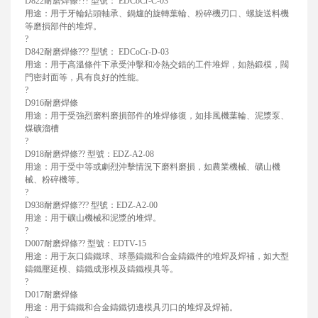
D822耐磨焊條??? 型號： EDCoCr-C-03
用途：用于牙輪鉆頭軸承、鍋爐的旋轉葉輪、粉碎機刃口、螺旋送料機
等磨損部件的堆焊。
?
D842耐磨焊條??? 型號： EDCoCr-D-03
用途：用于高溫條件下承受沖擊和冷熱交錯的工件堆焊，如熱鍛模，閥
門密封面等，具有良好的性能。
?
D916耐磨焊條
用途：用于受強烈磨料磨損部件的堆焊修復，如排風機葉輪、泥漿泵、
煤礦溜槽
?
D918耐磨焊條?? 型號：EDZ-A2-08
用途：用于受中等或劇烈沖擊情況下磨料磨損，如農業機械、礦山機
械、粉碎機等。
?
D938耐磨焊條??? 型號：EDZ-A2-00
用途：用于礦山機械和泥漿的堆焊。
?
D007耐磨焊條?? 型號：EDTV-15
用途：用于灰口鑄鐵球、球墨鑄鐵和合金鑄鐵件的堆焊及焊補，如大型
鑄鐵壓延模、鑄鐵成形模及鑄鐵模具等。
?
D017耐磨焊條
用途：用于鑄鐵和合金鑄鐵切邊模具刃口的堆焊及焊補。