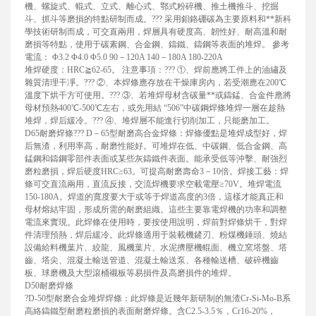
機、螺旋式、輥式、立式、離心式、鄂式粉碎機、推土機推斗、挖掘
斗、抓斗等磨損的特點研制而成。??? 采用鉬鉻硼碳為主要原料和**新科
學技術研制而成，可交直兩用，焊層具有硬度高、韌性好、耐高溫和耐
磨損等特點，使用于碳素鋼、合金鋼、鑄鐵、鑄鋼等表面的堆焊。 參考
電流： Φ3.2 Φ4.0 Φ5.0 90－120A 140－180A 180-220A
堆焊硬度：HRC≧62-65。 注意事項：??? ①、焊前應將工件上的油繡及
雜質清理干凈。??? ②、本焊條應存放在干燥庫房內，若受潮應在200℃
溫度下烘干方可使用。??? ③、若堆焊母材含碳量**或鑄錳、合金件應將
母材預熱400℃-500℃左右，或先用結 “506”中碳鋼焊條堆焊一層在趁熱
堆焊，焊后緩冷。??? ④、堆焊層不能進行切削加工，只能磨加工。
D65耐磨焊條??? D－65型耐磨高合金焊條：焊條優點是堆焊成型好，焊
后無渣，利用率高，耐磨性能好。可堆焊在低、中碳鋼、低合金鋼、高
錳鋼和鑄鋼零部件表面或某些灰鑄鐵件表面。能承受低等沖擊、耐強烈
磨粒磨損，焊后硬度HRC≥63。可提高耐磨壽命3－10倍。焊接工藝：焊
條可交直流兩用，直流反接，交流焊機要求空載電壓≥70V。堆焊電流
150-180A。焊道的寬度要大于或等于焊道高度的3倍，這樣才能真正和
母材熔結牢固，形成所需的耐磨組織。這些主要靠電焊機的功率和調整
電流來實現。此焊條在使用時，要按使用說明，焊前對焊條烘干，對焊
件清理預熱，焊后緩冷。此焊條適用于裝載機鏟刃、粉煤機錘頭、燒結
設備給料機葉片、絞龍、風機葉片、水泥擠壓機輥面、機立窯塔盤、塔
齒、塔尖、混凝土輸送管道、混凝土輸送泵、各種輸送槽、破碎機齒
板、球磨機及大型滾桶襯板等易損件及高磨損件的堆焊。
D50耐磨焊條
?D-50型耐磨合金堆焊焊條：此焊條是近幾年新研制的無渣Cr-Si-Mo-B系
高絡鑄鐵型耐磨粒磨損的表面耐磨焊條。含C2.5-3.5％，Cr16-20%，