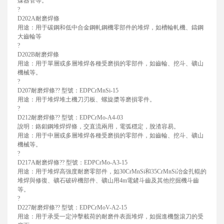
煤器管等。
?
D202A耐磨焊條
用途：用于碳鋼和低中合金鋼軋鋼機零部件的堆焊，如槽輪軋機、鑄鋼
大齒輪等
?
D202B耐磨焊條
用途：用于單層或多層堆焊各種受磨損的零部件，如齒輪、挖斗、礦山
機械等。
?
D207耐磨焊條?? 型號：EDPCrMnSi-15
用途：用于堆焊堆土機刀刃板、螺旋槳等磨損零件。
?
D212耐磨焊條?? 型號：EDPCrMo-A4-03
說明：鉻鉬鋼堆焊焊條，交直流兩用，電弧穩定，脫渣容易。
用途：用于中層或多層堆焊各種受磨損的零部件，如齒輪、挖斗、礦山
機械等。
?
D217A耐磨焊條?? 型號：EDPCrMo-A3-15
用途：用于堆焊高強度耐磨零部件，如30CrMnSi和35CrMnSi冶金扎輥的
堆焊與修復、礦石破碎機部件、礦山用4m電鏟斗齒及其他挖掘機斗齒
等。
?
D227耐磨焊條?? 型號：EDPCrMoV-A2-15
用途：用于承受一定沖擊載荷的耐磨件表面堆焊，如掘進機盤滾刀的受