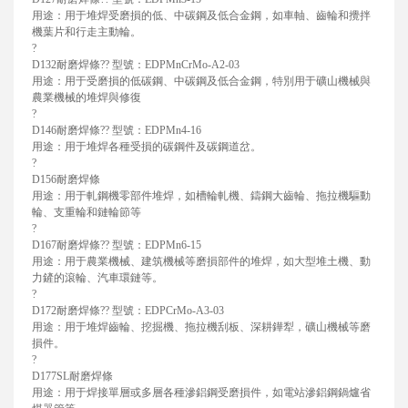
用途：用于堆焊受磨損的低、中碳鋼及低合金鋼，如車軸、齒輪和攪拌
機葉片和行走主動輪。
?
D132耐磨焊條?? 型號：EDPMnCrMo-A2-03
用途：用于受磨損的低碳鋼、中碳鋼及低合金鋼，特別用于礦山機械與
農業機械的堆焊與修復
?
D146耐磨焊條?? 型號：EDPMn4-16
用途：用于堆焊各種受損的碳鋼件及碳鋼道岔。
?
D156耐磨焊條
用途：用于軋鋼機零部件堆焊，如槽輪軋機、鑄鋼大齒輪、拖拉機驅動
輪、支重輪和鏈輪節等
?
D167耐磨焊條?? 型號：EDPMn6-15
用途：用于農業機械、建筑機械等磨損部件的堆焊，如大型堆土機、動
力鏟的滾輪、汽車環鏈等。
?
D172耐磨焊條?? 型號：EDPCrMo-A3-03
用途：用于堆焊齒輪、挖掘機、拖拉機刮板、深耕鏵犁，礦山機械等磨
損件。
?
D177SL耐磨焊條
用途：用于焊接單層或多層各種滲鋁鋼受磨損件，如電站滲鋁鋼鍋爐省