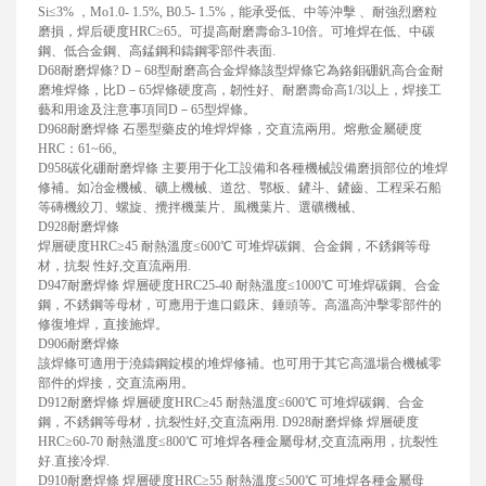
Si≤3% ，Mo1.0- 1.5%, B0.5- 1.5%，能承受低、中等沖擊 、耐強烈磨粒
磨損，焊后硬度HRC≥65。可提高耐磨壽命3-10倍。可堆焊在低、中碳
鋼、低合金鋼、高錳鋼和鑄鋼零部件表面.
D68耐磨焊條? D－68型耐磨高合金焊條該型焊條它為鉻鉬硼釩高合金耐
磨堆焊條，比D－65焊條硬度高，韌性好、耐磨壽命高1/3以上，焊接工
藝和用途及注意事項同D－65型焊條。
D968耐磨焊條 石墨型藥皮的堆焊焊條，交直流兩用。熔敷金屬硬度
HRC：61~66。
D958碳化硼耐磨焊條 主要用于化工設備和各種機械設備磨損部位的堆焊
修補。如冶金機械、礦上機械、道岔、鄂板、鏟斗、鏟齒、工程采石船
等磚機絞刀、螺旋、攪拌機葉片、風機葉片、選礦機械、
D928耐磨焊條
焊層硬度HRC≥45 耐熱溫度≤600℃ 可堆焊碳鋼、合金鋼，不銹鋼等母
材，抗裂 性好,交直流兩用.
D947耐磨焊條 焊層硬度HRC25-40 耐熱溫度≤1000℃ 可堆焊碳鋼、合金
鋼，不銹鋼等母材，可應用于進口鍛床、錘頭等。高溫高沖擊零部件的
修復堆焊，直接施焊。
D906耐磨焊條
該焊條可適用于澆鑄鋼錠模的堆焊修補。也可用于其它高溫場合機械零
部件的焊接，交直流兩用。
D912耐磨焊條 焊層硬度HRC≥45 耐熱溫度≤600℃ 可堆焊碳鋼、合金
鋼，不銹鋼等母材，抗裂性好,交直流兩用. D928耐磨焊條 焊層硬度
HRC≥60-70 耐熱溫度≤800℃ 可堆焊各種金屬母材,交直流兩用，抗裂性
好.直接冷焊.
D910耐磨焊條 焊層硬度HRC≥55 耐熱溫度≤500℃ 可堆焊各種金屬母