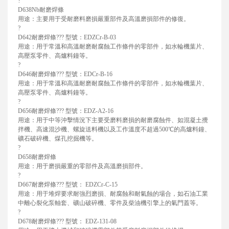
?
D638Nb耐磨焊條
用途：主要用于受耐磨料磨損嚴重部件及高溫磨損部件的修復。
?
D642耐磨焊條??? 型號：EDZCr-B-03
用途：用于常溫和高溫耐磨耐腐蝕工作條件的零部件，如水輪機葉片、
高壓泵零件、高爐料鐘等。
?
D646耐磨焊條??? 型號：EDCr-B-16
用途：用于常溫和高溫耐磨耐腐蝕工作條件的零部件，如水輪機葉片、
高壓泵零件、高爐料鐘等。
?
D656耐磨焊條??? 型號：EDZ-A2-16
用途：用于中等沖擊情況下主要受磨料磨損的耐磨腐蝕件、如混凝土攪
拌機、高速混沙機、螺旋送料機以及工作溫度不超過500℃的高爐料鐘、
礦石破碎機、煤孔挖掘機等。
?
D658耐磨焊條
用途：用于磨損嚴重的零部件及高溫磨損部件。
?
D667耐磨焊條??? 型號： EDZCr-C-15
用途：用于堆焊要求耐強烈磨損、耐腐蝕和耐氣蝕的場合，如石油工業
中離心裂化泵軸套、礦山破碎機、零件及柴油機引擎上的氣門蓋等。
?
D678耐磨焊條??? 型號： EDZ-131-08