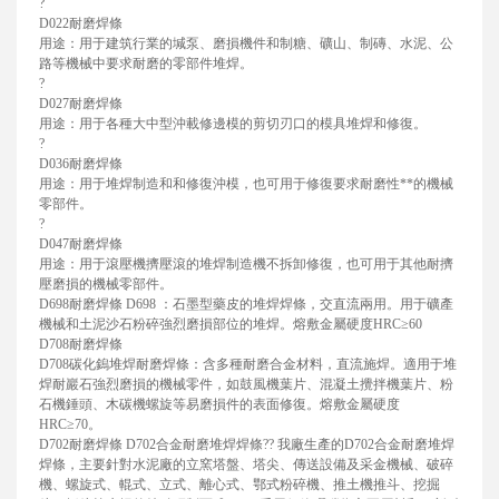
?
D022耐磨焊條
用途：用于建筑行業的堿泵、磨損機件和制糖、礦山、制磚、水泥、公
路等機械中要求耐磨的零部件堆焊。
?
D027耐磨焊條
用途：用于各種大中型沖載修邊模的剪切刃口的模具堆焊和修復。
?
D036耐磨焊條
用途：用于堆焊制造和和修復沖模，也可用于修復要求耐磨性**的機械
零部件。
?
D047耐磨焊條
用途：用于滾壓機擠壓滾的堆焊制造機不拆卸修復，也可用于其他耐擠
壓磨損的機械零部件。
D698耐磨焊條 D698 ：石墨型藥皮的堆焊焊條，交直流兩用。用于礦產
機械和土泥沙石粉碎強烈磨損部位的堆焊。熔敷金屬硬度HRC≥60
D708耐磨焊條
D708碳化鎢堆焊耐磨焊條：含多種耐磨合金材料，直流施焊。適用于堆
焊耐巖石強烈磨損的機械零件，如鼓風機葉片、混凝土攪拌機葉片、粉
石機錘頭、木碳機螺旋等易磨損件的表面修復。熔敷金屬硬度
HRC≥70。
D702耐磨焊條 D702合金耐磨堆焊焊條?? 我廠生產的D702合金耐磨堆焊
焊條，主要針對水泥廠的立窯塔盤、塔尖、傳送設備及采金機械、破碎
機、螺旋式、輥式、立式、離心式、鄂式粉碎機、推土機推斗、挖掘