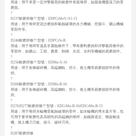
用途：用于承受一定沖擊載荷的耐磨件表面堆焊，如掘進機盤滾刀的受
磨面。
?
D237耐磨焊條?? 型號：EDPCrMoV-A1-15
用途：用于堆焊受泥沙磨損和氣蝕破壞的水力機械、挖掘斗、礦山機械
零部件等。
?
D246耐磨焊條?? 型號：EDPCrSi-B
用途：用于堆焊常溫及非腐蝕條件下，帶有磨料磨損和沖擊載荷條件的
零部件，如礦山、工程、農業、制磚、水泥、水利等機械的易磨損件。
?
D256耐磨焊條?? 型號：EDMn-A-16
用途：用于各種破碎機、高錳鋼軌、挖斗、推土機等易磨損部件的堆
焊。
?
D266耐磨焊條?? 型號：EDMn-B-16
用途：用于各種破碎機、高錳鋼軌、挖斗、推土機等易磨損部件的堆
焊。
?
D276/D277耐磨焊條?? 型號：EDCrMn-B-16/EDCrMn-B-15
用途：用于堆焊水輪機受氣蝕破壞的零件，如水輪機的導水葉片等，也
可用于要求耐磨性及高韌性的高錳鋼的堆焊，如鐵路道岔、螺旋輸送
機、推土機刀刃板、抓斗、破碎刃等。
?
D287耐磨焊條