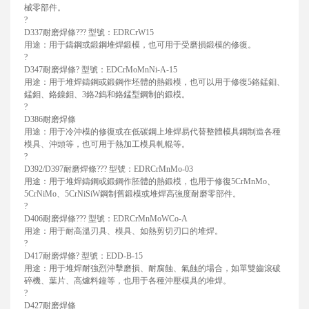
械零部件。
?
D337耐磨焊條??? 型號：EDRCrW15
用途：用于鑄鋼或鍛鋼堆焊鍛模，也可用于受磨損鍛模的修復。
?
D347耐磨焊條? 型號：EDCrMoMnNi-A-15
用途：用于堆焊鑄鋼或鍛鋼作坯體的熱鍛模，也可以用于修復5鉻錳鉬、
錳鉬、鉻鎳鉬、3鉻2鎢和鉻錳型鋼制的鍛模。
?
D386耐磨焊條
用途：用于冷沖模的修復或在低碳鋼上堆焊易代替整體模具鋼制造各種
模具、沖頭等，也可用于熱加工模具軋輥等。
?
D392/D397耐磨焊條??? 型號：EDRCrMnMo-03
用途：用于堆焊鑄鋼或鍛鋼作胚體的熱鍛模，也用于修復5CrMnMo、
5CrNiMo、5CrNiSiW鋼制舊鍛模或堆焊高強度耐磨零部件。
?
D406耐磨焊條??? 型號：EDRCrMnMoWCo-A
用途：用于耐高溫刃具、模具、如熱剪切刃口的堆焊。
?
D417耐磨焊條? 型號：EDD-B-15
用途：用于堆焊耐強烈沖擊磨損、耐腐蝕、氣蝕的場合，如單雙齒滾破
碎機、葉片、高爐料鐘等，也用于各種沖壓模具的堆焊。
?
D427耐磨焊條