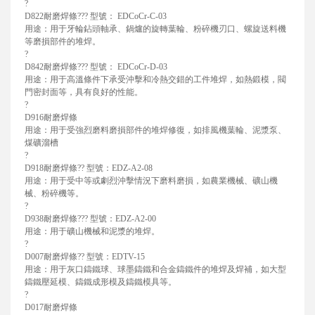
?
D822耐磨焊條??? 型號： EDCoCr-C-03
用途：用于牙輪鉆頭軸承、鍋爐的旋轉葉輪、粉碎機刃口、螺旋送料機
等磨損部件的堆焊。
?
D842耐磨焊條??? 型號： EDCoCr-D-03
用途：用于高溫條件下承受沖擊和冷熱交錯的工件堆焊，如熱鍛模，閥
門密封面等，具有良好的性能。
?
D916耐磨焊條
用途：用于受強烈磨料磨損部件的堆焊修復，如排風機葉輪、泥漿泵、
煤礦溜槽
?
D918耐磨焊條?? 型號：EDZ-A2-08
用途：用于受中等或劇烈沖擊情況下磨料磨損，如農業機械、礦山機
械、粉碎機等。
?
D938耐磨焊條??? 型號：EDZ-A2-00
用途：用于礦山機械和泥漿的堆焊。
?
D007耐磨焊條?? 型號：EDTV-15
用途：用于灰口鑄鐵球、球墨鑄鐵和合金鑄鐵件的堆焊及焊補，如大型
鑄鐵壓延模、鑄鐵成形模及鑄鐵模具等。
?
D017耐磨焊條