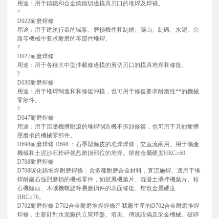
用途：用于鑄鐵和合金鑄鐵切邊模具刃口的堆焊及焊補。
?
D022耐磨焊條
用途：用于建筑行業的堿泵、磨損機件和制糖、礦山、制磚、水泥、公
路等機械中要求耐磨的零部件堆焊。
?
D027耐磨焊條
用途：用于各種大中型沖載修邊模的剪切刃口的模具堆焊和修復。
?
D036耐磨焊條
用途：用于堆焊制造和和修復沖模，也可用于修復要求耐磨性**的機械
零部件。
?
D047耐磨焊條
用途：用于滾壓機擠壓滾的堆焊制造機不拆卸修復，也可用于其他耐擠
壓磨損的機械零部件。
D698耐磨焊條 D698 ：石墨型藥皮的堆焊焊條，交直流兩用。用于礦產
機械和土泥沙石粉碎強烈磨損部位的堆焊。熔敷金屬硬度HRC≥60
D708耐磨焊條
D708碳化鎢堆焊耐磨焊條：含多種耐磨合金材料，直流施焊。適用于堆
焊耐巖石強烈磨損的機械零件，如鼓風機葉片、混凝土攪拌機葉片、粉
石機錘頭、木碳機螺旋等易磨損件的表面修復。熔敷金屬硬度
HRC≥70。
D702耐磨焊條 D702合金耐磨堆焊焊條?? 我廠生產的D702合金耐磨堆焊
焊條，主要針對水泥廠的立窯塔盤、塔尖、傳送設備及采金機械、破碎