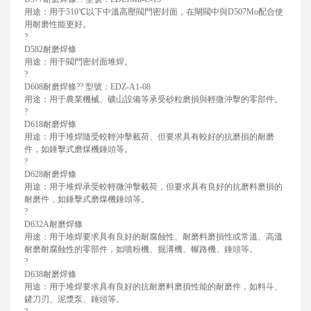
用途：用于510℃以下中溫高壓閥門密封面，在閘閥中與D507Mo配合使
用耐磨性能更好。
?
D582耐磨焊條
用途：用于閥門密封面堆焊。
?
D608耐磨焊條?? 型號：EDZ-A1-08
用途：用于農業機械、礦山設備等承受砂粒磨損與輕微沖擊的零部件。
?
D618耐磨焊條
用途：用于堆焊隨受較輕沖擊載荷、但要求具有較好的抗磨損的耐磨
件，如錘擊式磨煤機錘頭等。
?
D628耐磨焊條
用途：用于堆焊承受較輕微沖擊載荷，但要求具有良好的抗磨料磨損的
耐磨件，如錘擊式磨煤機錘頭等。
?
D632A耐磨焊條
用途：用于堆焊要求具有良好的耐腐蝕性、耐磨料磨損性或常溫、高溫
耐磨耐腐蝕性的零部件，如噴粉機、掘溝機、輾路機、錘頭等。
?
D638耐磨焊條
用途：用于堆焊要求具有良好的抗耐磨料磨損性能的耐磨件，如料斗、
鏟刀刃、泥漿泵、錘頭等。