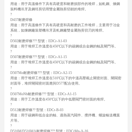
用途：用于高溫條件下具有高硬度和耐磨損部件的堆焊，如軋鋼、煉鋼
裝料機吊牙及鋼坯剪切用雙金屬熱剪切韌的堆焊。
?
D437耐磨焊條
用途：用于高溫條件下具有高硬度和高耐磨的工件堆焊，主要用于冶金
系統，如煉鋼廠裝塑機吊牙及軋鋼廠雙金屬熱剪切刃的堆焊。
?
D502耐磨焊條??? 型號：EDCr-A1-03
用途：用于堆焊工作溫度在450℃以下的碳鋼或合金鋼的軸及閘門等。
?
D507耐磨焊條??? 型號：EDCr-A1-15
用途：用于堆焊工作溫度在450℃以下的碳鋼或合金鋼的軸及閥門等。
?
D507Mo耐磨焊條??? 型號：EDCr-A2-15
用途：用于堆焊工作溫度在510℃以下的中溫高壓截止閘密封面、閘閥密
封面等，堆焊閘閥密封面應與D577配合使用。
?
D507MoNb耐磨焊條??? 型號：EDCr-A1-15
用途：用于工作溫度在450℃以下的中低壓閥門密封面的堆焊。
?
D512耐磨焊條?? 型號：EDCr-B-03
用途：用于碳鋼和低合金的軸、過熱蒸汽閥件、攪拌機、螺旋輸送機葉
片等。
?
D516M/D516MA耐磨焊條??? 型號：EDCrMn-A-16