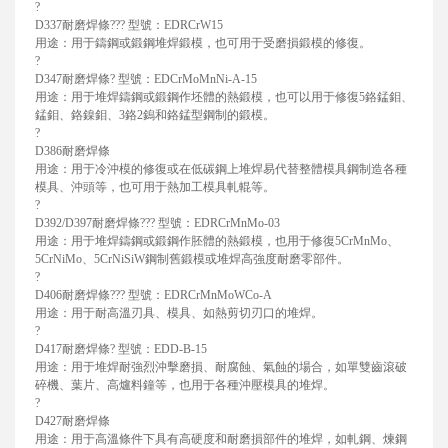
?
D337耐磨焊條??? 型號：EDRCrW15
用途：用于鑄鋼或鍛鋼堆焊鍛模，也可用于受磨損鍛模的修復。
?
D347耐磨焊條? 型號：EDCrMoMnNi-A-15
用途：用于堆焊鑄鋼或鍛鋼作坯體的熱鍛模，也可以用于修復5鉻錳鉬、
錳鉬、鉻鎳鉬、3鉻2鎢和鉻錳型鋼制的鍛模。
?
D386耐磨焊條
用途：用于冷沖模的修復或在低碳鋼上堆焊易代替整體模具鋼制造各種
模具、沖頭等，也可用于熱加工模具軋輥等。
?
D392/D397耐磨焊條??? 型號：EDRCrMnMo-03
用途：用于堆焊鑄鋼或鍛鋼作胚體的熱鍛模，也用于修復5CrMnMo、
5CrNiMo、5CrNiSiW鋼制舊鍛模或堆焊高強度耐磨零部件。
?
D406耐磨焊條??? 型號：EDRCrMnMoWCo-A
用途：用于耐高溫刃具、模具、如熱剪切刃口的堆焊。
?
D417耐磨焊條? 型號：EDD-B-15
用途：用于堆焊耐強烈沖擊磨損、耐腐蝕、氣蝕的場合，如單雙齒滾破
碎機、葉片、高爐料鐘等，也用于各種沖壓模具的堆焊。
?
D427耐磨焊條
用途：用于高溫條件下具有高硬度和耐磨損部件的堆焊，如軋鋼、煉鋼