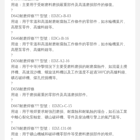
用途：主要用于受耐磨料磨損嚴重部件及高溫磨損部件的修復。
?
D642耐磨焊條??? 型號：EDZCr-B-03
用途：用于常溫和高溫耐磨耐腐蝕工作條件的零部件，如水輪機葉片、
高壓泵零件、高爐料鐘等。
?
D646耐磨焊條??? 型號：EDCr-B-16
用途：用于常溫和高溫耐磨耐腐蝕工作條件的零部件，如水輪機葉片、
高壓泵零件、高爐料鐘等。
?
D656耐磨焊條??? 型號：EDZ-A2-16
用途：用于中等沖擊情況下主要受磨料磨損的耐磨腐蝕件、如混凝土攪
拌機、高速混沙機、螺旋送料機以及工作溫度不超過500℃的高爐料鐘、
礦石破碎機、煤孔挖掘機等。
?
D658耐磨焊條
用途：用于磨損嚴重的零部件及高溫磨損部件。
?
D667耐磨焊條??? 型號： EDZCr-C-15
用途：用于堆焊要求耐強烈磨損、耐腐蝕和耐氣蝕的場合，如石油工業
中離心裂化泵軸套、礦山破碎機、零件及柴油機引擎上的氣門蓋等。
?
D678耐磨焊條??? 型號： EDZ-131-08
用途：用于礦山機械和破碎機零部件等受磨料磨損部件的堆焊。
?