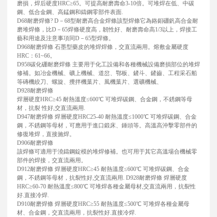
磨損，焊后硬度HRC≥65。可提高耐磨壽命3-10倍。可堆焊在低、中碳
鋼、低合金鋼、高錳鋼和鑄鋼零部件表面.
D68耐磨焊條? D－68型耐磨高合金焊條該型焊條它為鉻鉬硼釩高合金耐
磨堆焊條，比D－65焊條硬度高，韌性好、耐磨壽命高1/3以上，焊接工
藝和用途及注意事項同D－65型焊條。
D968耐磨焊條 石墨型藥皮的堆焊焊條，交直流兩用。熔敷金屬硬度
HRC：61~66。
D958碳化硼耐磨焊條 主要用于化工設備和各種機械設備磨損部位的堆焊
修補。如冶金機械、礦上機械、道岔、鄂板、鏟斗、鏟齒、工程采石船
等磚機絞刀、螺旋、攪拌機葉片、風機葉片、選礦機械、
D928耐磨焊條
焊層硬度HRC≥45 耐熱溫度≤600℃ 可堆焊碳鋼、合金鋼，不銹鋼等母
材，抗裂 性好,交直流兩用.
D947耐磨焊條 焊層硬度HRC25-40 耐熱溫度≤1000℃ 可堆焊碳鋼、合金
鋼，不銹鋼等母材，可應用于進口鍛床、錘頭等。高溫高沖擊零部件的
修復堆焊，直接施焊。
D906耐磨焊條
該焊條可適用于澆鑄鋼錠模的堆焊修補。也可用于其它高溫場合機械零
部件的焊接，交直流兩用。
D912耐磨焊條 焊層硬度HRC≥45 耐熱溫度≤600℃ 可堆焊碳鋼、合金
鋼，不銹鋼等母材，抗裂性好,交直流兩用. D928耐磨焊條 焊層硬度
HRC≥60-70 耐熱溫度≤800℃ 可堆焊各種金屬母材,交直流兩用，抗裂性
好.直接冷焊.
D910耐磨焊條 焊層硬度HRC≥55 耐熱溫度≤500℃ 可堆焊各種金屬母
材、合金鋼，交直流兩用，抗裂性好.直接冷焊.