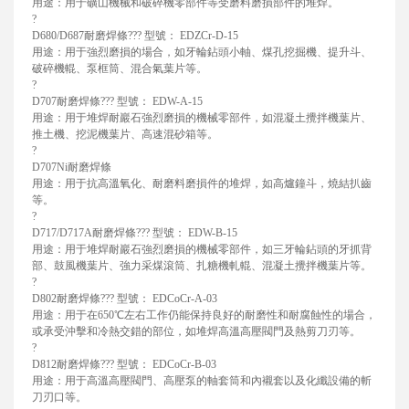
用途：用于礦山機械和破碎機零部件等受磨料磨損部件的堆焊。
?
D680/D687耐磨焊條??? 型號： EDZCr-D-15
用途：用于強烈磨損的場合，如牙輪鉆頭小軸、煤孔挖掘機、提升斗、
破碎機輥、泵框筒、混合氣葉片等。
?
D707耐磨焊條??? 型號： EDW-A-15
用途：用于堆焊耐巖石強烈磨損的機械零部件，如混凝土攪拌機葉片、
推土機、挖泥機葉片、高速混砂箱等。
?
D707Ni耐磨焊條
用途：用于抗高溫氧化、耐磨料磨損件的堆焊，如高爐鐘斗，燒結扒齒
等。
?
D717/D717A耐磨焊條??? 型號： EDW-B-15
用途：用于堆焊耐巖石強烈磨損的機械零部件，如三牙輪鉆頭的牙抓背
部、鼓風機葉片、強力采煤滾筒、扎糖機軋輥、混凝土攪拌機葉片等。
?
D802耐磨焊條??? 型號： EDCoCr-A-03
用途：用于在650℃左右工作仍能保持良好的耐磨性和耐腐蝕性的場合，
或承受沖擊和冷熱交錯的部位，如堆焊高溫高壓閥門及熱剪刀刃等。
?
D812耐磨焊條??? 型號： EDCoCr-B-03
用途：用于高溫高壓閥門、高壓泵的軸套筒和內襯套以及化纖設備的斬
刀刃口等。