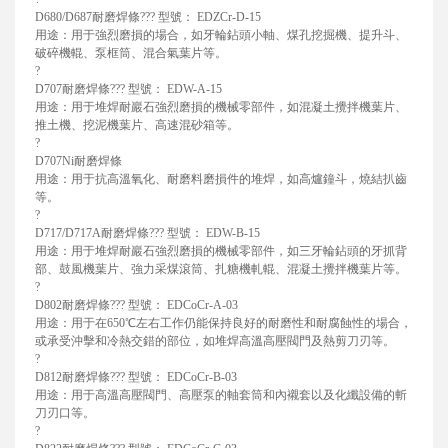
D680/D687耐磨焊條??? 型號： EDZCr-D-15
用途：用于強烈磨損的場合，如牙輪鉆頭小軸、煤孔挖掘機、提升斗、
破碎機輥、泵框筒、混合氣葉片等。
?
D707耐磨焊條??? 型號： EDW-A-15
用途：用于堆焊耐巖石強烈磨損的機械零部件，如混凝土攪拌機葉片、
推土機、挖泥機葉片、高速混砂箱等。
?
D707Ni耐磨焊條
用途：用于抗高溫氧化、耐磨料磨損件的堆焊，如高爐鐘斗，燒結扒齒
等。
?
D717/D717A耐磨焊條??? 型號： EDW-B-15
用途：用于堆焊耐巖石強烈磨損的機械零部件，如三牙輪鉆頭的牙抓背
部、鼓風機葉片、強力采煤滾筒、扎糖機軋輥、混凝土攪拌機葉片等。
?
D802耐磨焊條??? 型號： EDCoCr-A-03
用途：用于在650℃左右工作仍能保持良好的耐磨性和耐腐蝕性的場合，
或承受沖擊和冷熱交錯的部位，如堆焊高溫高壓閥門及熱剪刀刃等。
?
D812耐磨焊條??? 型號： EDCoCr-B-03
用途：用于高溫高壓閥門、高壓泵的軸套筒和內襯套以及化纖設備的斬
刀刃口等。
?