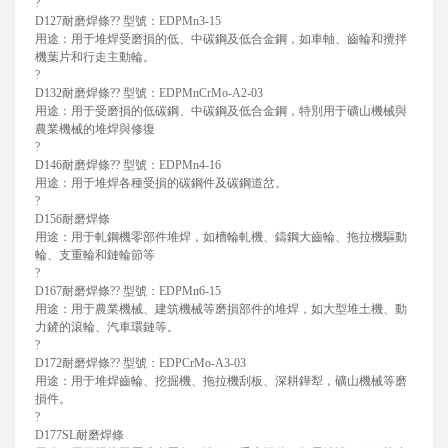
?
D127耐磨焊條?? 型號：EDPMn3-15
用途：用于堆焊受磨損的低、中碳鋼及低合金鋼，如車軸、齒輪和攪拌
機葉片和行走主動輪。
?
D132耐磨焊條?? 型號：EDPMnCrMo-A2-03
用途：用于受磨損的低碳鋼、中碳鋼及低合金鋼，特別用于礦山機械與
農業機械的堆焊與修復
?
D146耐磨焊條?? 型號：EDPMn4-16
用途：用于堆焊各種受損的碳鋼件及碳鋼道岔。
?
D156耐磨焊條
用途：用于軋鋼機零部件堆焊，如槽輪軋機、鑄鋼大齒輪、拖拉機驅動
輪、支重輪和鏈輪節等
?
D167耐磨焊條?? 型號：EDPMn6-15
用途：用于農業機械、建筑機械等磨損部件的堆焊，如大型堆土機、動
力鏟的滾輪、汽車環鏈等。
?
D172耐磨焊條?? 型號：EDPCrMo-A3-03
用途：用于堆焊齒輪、挖掘機、拖拉機刮板、深耕鏵犁，礦山機械等磨
損件。
?
D177SL耐磨焊條