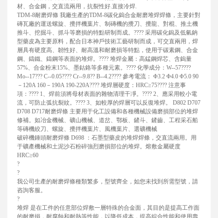
材、合金鋼，交直流兩用，抗裂性好.直接冷焊.
TDM-8耐磨焊條 我廠生產的TDM-8碳化鎢合金耐磨堆焊焊條，主要針對
磚瓦廠的運送螺旋、攪拌機葉片、制磚機的攪刀、攪龍、對棍、推土機
推斗、挖掘斗、抓斗等磨損的特點研制而成。???? 采用碳化鎢及低氫鈉
型藥皮為主要原料，配合日本神戶技術工藝研制而成，可交直兩用，焊
層具有硬度高、韌性好、耐高溫和耐磨損等特點，使用于碳素鋼、合金
鋼、鑄鐵、鑄鋼等表面的堆焊。???? 堆焊金屬：高錳鋼焊芯、含鎢量
57%、合金粉末15%、墨鈷鉻等多種元素。???? 化學成分：W--57????
Mo--17??? C--0.05???? Cr--9.8?? B--4.2???? 參考電流： Φ3.2 Φ4.0 Φ5.0 90
－120A 160－190A 190-220A???? 堆焊層硬度：HRC≥75???? 注意事
項：???? 1、焊前須將母材表面的雜物清理干凈。???? 2、應采用較小電
流，可防止弧抗裂紋。???? 3、如較厚的焊層可以反復堆焊。 D802 D707
D708 D717耐磨焊條 主要用于化工設備和各種機械設備磨損部位的堆焊
修補。如冶金機械、礦山機械、道岔、鄂板、鏟斗、鏟齒、工程采石船
等磚機絞刀、螺旋、攪拌機葉片、風機葉片、選礦機械
破碎機錘頭耐磨焊條 D698 ：石墨型藥皮的堆焊焊條，交直流兩用。用
于礦產機械和土泥沙石粉碎強烈磨損部位的堆焊。熔敷金屬硬度
HRC≥60
?
?
我公司生產的耐磨焊條種類繁多，型號齊全，如您未找到所需型號，請
咨詢客服。
?
堆焊 是在工件的任意部位焊敷一層特殊的合金面，其目的是提高工作面
的耐磨損，耐腐蝕和耐熱等性能，以降低成本，提高綜合性能和使用壽