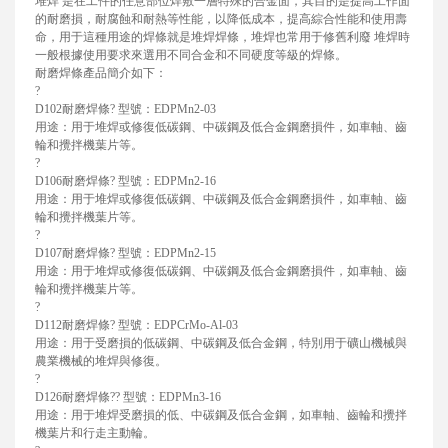
堆焊 是在工件的任意部位焊敷一層特殊的合金面，其目的是提高工作面
的耐磨損，耐腐蝕和耐熱等性能，以降低成本，提高綜合性能和使用壽
命，用于這種用途的焊條就是堆焊焊條，堆焊也常用于修舊利廢 堆焊時
一般根據使用要求來選用不同合金和不同硬度等級的焊條。
耐磨焊條產品簡介如下：
?
D102耐磨焊條? 型號：EDPMn2-03
用途：用于堆焊或修復低碳鋼、中碳鋼及低合金鋼磨損件，如車軸、齒
輪和攪拌機葉片等。
?
D106耐磨焊條? 型號：EDPMn2-16
用途：用于堆焊或修復低碳鋼、中碳鋼及低合金鋼磨損件，如車軸、齒
輪和攪拌機葉片等。
?
D107耐磨焊條? 型號：EDPMn2-15
用途：用于堆焊或修復低碳鋼、中碳鋼及低合金鋼磨損件，如車軸、齒
輪和攪拌機葉片等。
?
D112耐磨焊條? 型號：EDPCrMo-Al-03
用途：用于受磨損的低碳鋼、中碳鋼及低合金鋼，特別用于礦山機械與
農業機械的堆焊與修復。
?
D126耐磨焊條?? 型號：EDPMn3-16
用途：用于堆焊受磨損的低、中碳鋼及低合金鋼，如車軸、齒輪和攪拌
機葉片和行走主動輪。