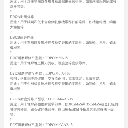
用途：用于焊接單層或多層各種滲鋁鋼受磨損件，如電站滲鋁鋼鍋爐省
煤器管等。
?
D202A耐磨焊條
用途：用于碳鋼和低中合金鋼軋鋼機零部件的堆焊，如槽輪軋機、鑄鋼
大齒輪等
?
D202B耐磨焊條
用途：用于單層或多層堆焊各種受磨損的零部件，如齒輪、挖斗、礦山
機械等。
?
D207耐磨焊條?? 型號：EDPCrMnSi-15
用途：用于堆焊堆土機刀刃板、螺旋槳等磨損零件。
?
D212耐磨焊條?? 型號：EDPCrMo-A4-03
說明：鉻鉬鋼堆焊焊條，交直流兩用，電弧穩定，脫渣容易。
用途：用于中層或多層堆焊各種受磨損的零部件，如齒輪、挖斗、礦山
機械等。
?
D217A耐磨焊條?? 型號：EDPCrMo-A3-15
用途：用于堆焊高強度耐磨零部件，如30CrMnSi和35CrMnSi冶金扎輥的
堆焊與修復、礦石破碎機部件、礦山用4m電鏟斗齒及其他挖掘機斗齒
等。
?
D227耐磨焊條?? 型號：EDPCrMoV-A2-15