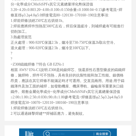
分<化學成分CMnSiSPFe其它元素總量球化劑
保證值
3.20~4.20≤0.803.20~4.00≤0.100≤0.150余量≤0.1000.04~0.15
參考電流<焊
條直徑φ3.2φ4.0φ5.0
焊接電流80~120130~170160~190
注意事項:
1.焊前焊條須經250℃左右烘焙1h。
2.焊前應將焊件預熱至500℃左右，焊后保溫緩冷，則補焊處有可能進行
切削加工。
3.熱處理規范
正火處理：900-920℃保溫2.5h，爐冷至730-750℃保溫2h取出空冷。
退火處理：900-920℃保溫2.5h，爐冷至100℃以下。
?
?
<Z308鑄鐵焊條 ??符合 GB EZNi-1
相當 AWS? ENi-C1
說明:Z308是純鎳焊芯、強還原性石墨型藥皮的鑄鐵焊
條，施焊時，焊件可不預熱，具有良好的抗裂性能和加工性能。鎳價格
昂貴，應該在其它焊條不能滿足時才可選用。交直流兩用。
用途:用于鑄
鐵薄件及加工面的補焊，如發動機座、機床導軌、齒輪座等重要灰口鑄
鐵件。
熔敷金屬化學成分<化學成分CMnSiSNiFe其它元素總量
保證值
≤2.00≤1.00≤2.50≤0.030≥90≤8≤1.00
參考電流<焊條直徑φ2.5φ3.2φ4.0φ5.0
焊接電流50~10070~120110~180160~190
注意事項:
1.焊前焊條須經150℃左右烘焙1h。
2.可以通過錘擊焊縫**焊補區應力，避免裂紋。