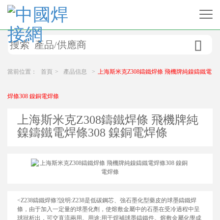

當前位置：
首頁
>
產品信息
>
上海斯米克Z308鑄鐵焊條 飛機牌純鎳鑄鐵電
焊條308 鎳銅電焊條
上海斯米克Z308鑄鐵焊條 飛機牌純
鎳鑄鐵電焊條308 鎳銅電焊條
<Z238鑄鐵焊條?
說明:Z238是低碳鋼芯、強石墨化型藥皮的球墨鑄鐵焊
條，由于加入一定量的球墨化劑，使熔敷金屬中的石墨在受冷過程中呈
球狀析出，可交直流兩用。
用途:用于焊補球墨鑄鐵件。
熔敷金屬化學成