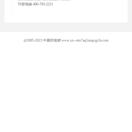
刊登熱線:400-703-2221
@2005-2023 中國焊接網 www.xn--etto7aq5zmpcgz3a.com