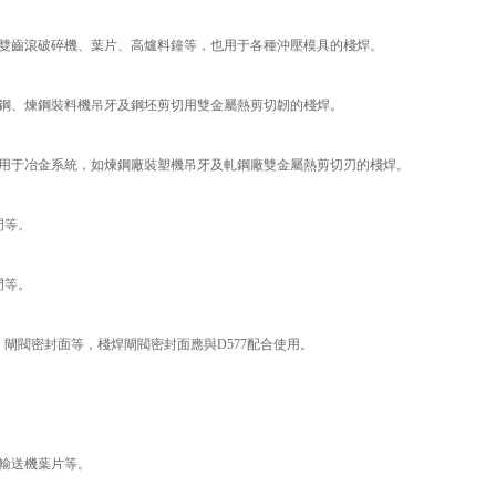
雙齒滾破碎機、葉片、高爐料鐘等，也用于各種沖壓模具的棧焊。
鋼、煉鋼裝料機吊牙及鋼坯剪切用雙金屬熱剪切韌的棧焊。
用于冶金系統，如煉鋼廠裝塑機吊牙及軋鋼廠雙金屬熱剪切刃的棧焊。
門等。
門等。
、閘閥密封面等，棧焊閘閥密封面應與D577配合使用。
輸送機葉片等。