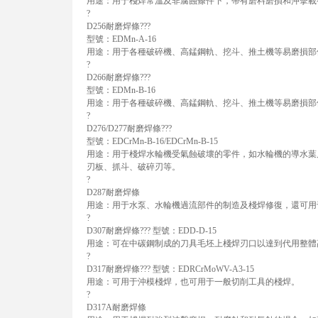
用途：用于棧焊常溫及非腐蝕條件下，帶有磨料磨損和沖擊載
?
D256耐磨焊條???
型號：EDMn-A-16
用途：用于各種破碎機、高錳鋼軌、挖斗、推土機等易磨損部
?
D266耐磨焊條???
型號：EDMn-B-16
用途：用于各種破碎機、高錳鋼軌、挖斗、推土機等易磨損部
?
D276/D277耐磨焊條???
型號：EDCrMn-B-16/EDCrMn-B-15
用途：用于棧焊水輪機受氣蝕破壞的零件，如水輪機的導水葉
刃板、抓斗、破碎刃等。
?
D287耐磨焊條
用途：用于水泵、水輪機過流部件的制造及棧焊修復，還可用
?
D307耐磨焊條??? 型號：EDD-D-15
用途：可在中碳鋼制成的刀具毛坯上棧焊刃口以達到代用整體
?
D317耐磨焊條??? 型號：EDRCrMoWV-A3-15
用途：可用于沖模棧焊，也可用于一般切削工具的棧焊。
?
D317A耐磨焊條