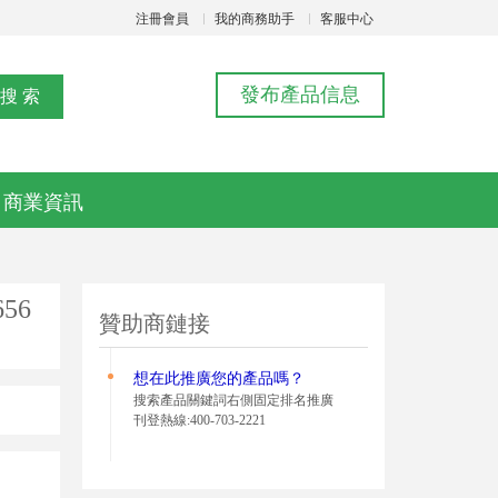
注冊會員
我的商務助手
客服中心
發布產品信息
商業資訊
56
贊助商鏈接
想在此推廣您的
產品嗎？
搜索產品關鍵詞右側固定排名推廣
刊登熱線:400-703-2221