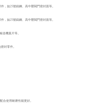
部件，如25號鑄鋼、高中壓閥門密封面等。
部件，如25號鑄鋼、高中壓閥門密封面等。
輸送機葉片等。
他密封零件。
Mo配合使用耐磨性能更好。