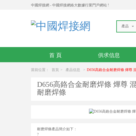
中國焊接網 - 中國焊接網絡大數據行業門戶網站 !
產品
首 頁
供求信息
當前位置：
首頁
>
產品信息
>
D656高鉻合金耐磨焊條 燁尊
D656高鉻合金耐磨焊條 燁尊 
耐磨焊條
耐磨焊條產品簡介如下：
?