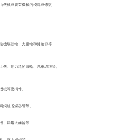
山機械與農業機械的棧焊與修復
拉機驅動輪、支重輪和鏈輪節等
土機、動力鏟的滾輪、汽車環鏈等。
機械等磨損件。
鋼鍋爐省煤器管等。
機、鑄鋼大齒輪等
斗、礦山機械等。