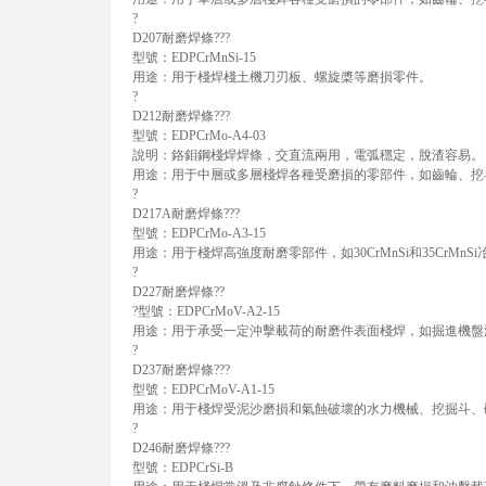
?
D207耐磨焊條???
型號：EDPCrMnSi-15
用途：用于棧焊棧土機刀刃板、螺旋槳等磨損零件。
?
D212耐磨焊條???
型號：EDPCrMo-A4-03
說明：鉻鉬鋼棧焊焊條，交直流兩用，電弧穩定，脫渣容易。
用途：用于中層或多層棧焊各種受磨損的零部件，如齒輪、挖
?
D217A耐磨焊條???
型號：EDPCrMo-A3-15
用途：用于棧焊高強度耐磨零部件，如30CrMnSi和35Cr
?
D227耐磨焊條??
?型號：EDPCrMoV-A2-15
用途：用于承受一定沖擊載荷的耐磨件表面棧焊，如掘進機盤
?
D237耐磨焊條???
型號：EDPCrMoV-A1-15
用途：用于棧焊受泥沙磨損和氣蝕破壞的水力機械、挖掘斗、
?
D246耐磨焊條???
型號：EDPCrSi-B