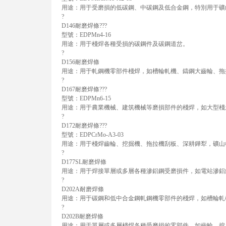
用途：用于受磨損的低碳鋼、中碳鋼及低合金鋼，特別用于礦
?
D146耐磨焊條???
型號：EDPMn4-16
用途：用于棧焊各種受損的碳鋼件及碳鋼道岔。
?
D156耐磨焊條
用途：用于軋鋼機零部件棧焊，如槽輪軋機、鑄鋼大齒輪、拖
?
D167耐磨焊條???
型號：EDPMn6-15
用途：用于農業機械、建筑機械等磨損部件的棧焊，如大型棧
?
D172耐磨焊條???
型號：EDPCrMo-A3-03
用途：用于棧焊齒輪、挖掘機、拖拉機刮板、深耕鏵犁，礦山
?
D177SL耐磨焊條
用途：用于焊接單層或多層各種滲鋁鋼受磨損件，如電站滲鋁
?
D202A耐磨焊條
用途：用于碳鋼和低中合金鋼軋鋼機零部件的棧焊，如槽輪軋
?
D202B耐磨焊條
用途：用于單層或多層棧焊各種受磨損的零部件，如齒輪、挖