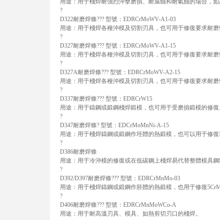
用途：用于棧焊耐強烈沖擊磨損、耐腐蝕和耐氣蝕的場合，如
?
D322耐磨焊條??? 型號：EDRCrMoWV-A1-03
用途：用于棧焊各種沖模及切割刃具，也可用于修復要求耐磨
?
D327耐磨焊條??? 型號：EDRCrMoWV-A1-15
用途：用于棧焊各種沖模及切割刃具，也可用于修復要求耐磨
?
D327A耐磨焊條??? 型號：EDRCrMoWV-A2-15
用途：用于棧焊各種沖模及切割刃具，也可用于修復要求耐磨
?
D337耐磨焊條??? 型號：EDRCrW15
用途：用于鑄鋼或鍛鋼棧焊鍛模，也可用于受磨損鍛模的修復
?
D347耐磨焊條? 型號：EDCrMoMnNi-A-15
用途：用于棧焊鑄鋼或鍛鋼作坯體的熱鍛模，也可以用于修復
?
D386耐磨焊條
用途：用于冷沖模的修復或在低碳鋼上棧焊易代替整體模具鋼
?
D392/D397耐磨焊條??? 型號：EDRCrMnMo-03
用途：用于棧焊鑄鋼或鍛鋼作胚體的熱鍛模，也用于修復5CrMnM
?
D406耐磨焊條??? 型號：EDRCrMnMoWCo-A
用途：用于耐高溫刃具、模具、如熱剪切刃口的棧焊。