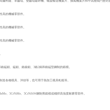
高爐料鐘、單齒琨、雙齒琨破碎機、螺旋輸送機葉片、抽風機葉片和中高壓閥門密封
性高的機械零部件。
性高的機械零部件。
性高的機械零部件。
。
5鉻錳鉬、錳鉬、鉻鎳鉬、3鉻2鎢和鉻錳型鋼制的鍛模。
制造各種模具、沖頭等，也可用于熱加工模具軋輥等。
o、5CrNiMo、5CrNiSiW鋼制舊鍛模或棧焊高強度耐磨零部件。