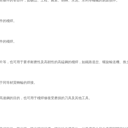
荷條件的零部件，如礦山、工程、農業、制磚、水泥、水利等機械的易磨損件。
件的棧焊。
件的棧焊。
片等，也可用于要求耐磨性及高韌性的高錳鋼的棧焊，如鐵路道岔、螺旋輸送機、推
于同等材質轉輪的焊接。
高速鋼的目的，也可用于棧焊修復受磨損的刀具及其他工具。