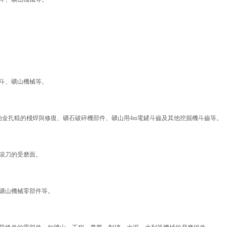
斗、礦山機械等。
MnSi冶金扎輥的棧焊與修復、礦石破碎機部件、礦山用4m電鏟斗齒及其他挖掘機斗齒等。
滾刀的受磨面。
礦山機械零部件等。