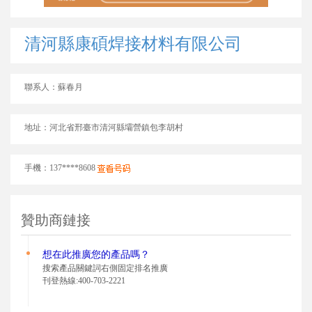
清河縣康碩焊接材料有限公司
聯系人：蘇春月
地址：河北省邢臺市清河縣壩營鎮包李胡村
手機：137****8608
贊助商鏈接
想在此推廣您的
產品嗎？
搜索產品關鍵詞右側固定排名推廣
刊登熱線:400-703-2221