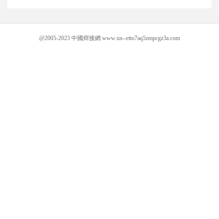
@2005-2023 中國焊接網 www.xn--etto7aq5zmpcgz3a.com