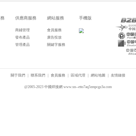
服務
供應商服務
網站服務
手機版
商鋪管理
會員服務
發布產品
廣告投放
管理產品
關鍵字服務
關于我們
|
聯系我們
|
會員服務
|
區域代理
|
網站地圖
|
友情鏈接
@2005-2023 中國焊接網 www.xn--etto7aq5zmpcgz3a.com