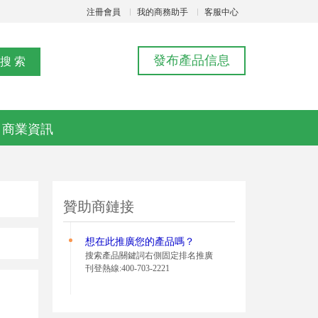
注冊會員
我的商務助手
客服中心
發布產品信息
商業資訊
贊助商鏈接
想在此推廣您的
產品嗎？
搜索產品關鍵詞右側固定排名推廣
刊登熱線:400-703-2221