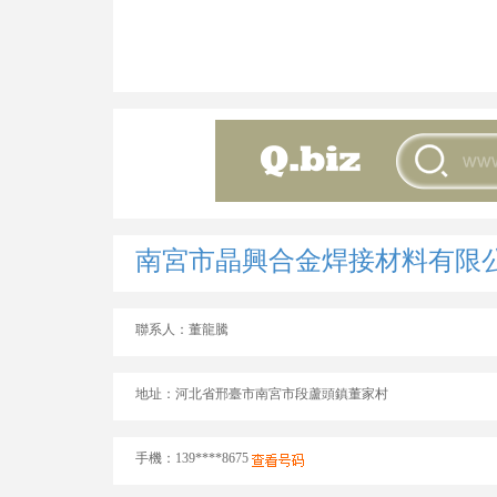
南宮市晶興合金焊接材料有限
聯系人：董龍騰
地址：河北省邢臺市南宮市段蘆頭鎮董家村
手機：139****8675