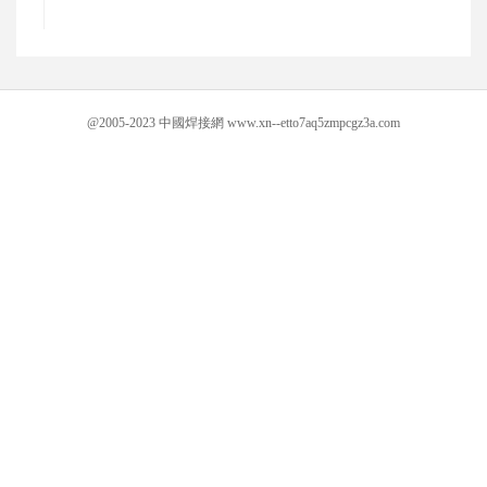
@2005-2023 中國焊接網 www.xn--etto7aq5zmpcgz3a.com