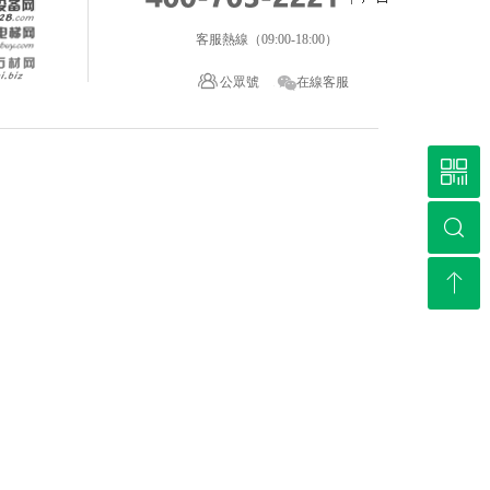
客服熱線（09:00-18:00）
公眾號
在線客服