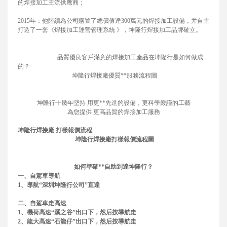
的焊接加工主流供應商；
2015年：他陸續為公司購置了總價值達300萬元的焊接加工設備，并自主
打造了一套《焊接加工運營管理系統 》，坤隆行焊接加工品牌確立。
品質優良客戶滿意的焊接加工產品在坤隆行是如何做成
的？
坤隆行焊接廠優質**服務流程圖
坤隆行十幾年堅持 用更**先進的設備，更科學嚴謹的工藝
為您提供 更高品質的焊接加工服務
坤隆行焊接廠 打樣報價流程
坤隆行焊接廠打樣報價流程圖
如何準確**自助到達坤隆行？
一、自駕車導航
1、導航“深圳坤隆行公司”直達
二、自駕車走高速
1、機荷高速“溪之谷”出口下，然后按導航走
2、龍大高速“石龍仔”出口下，然后按導航走