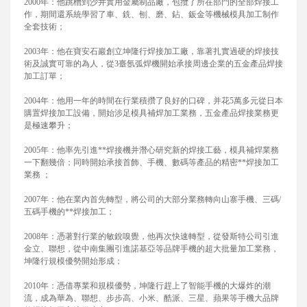
2000年：他跳槽到沙井實用金屬制品廠，包攬了所在部門的全部焊接工
作，期間還系統學習了車、銑、刨、磨、鉆、鈑金等機械模具加工制作
全套技術；
2003年：他在寶安石巖創立坤隆行焊接加工廠，靠著扎實過硬的焊接技
術及誠實可靠的為人，從3臺氬弧焊機開始承接周邊企業的五金產品焊接
加工訂單；
2004年：他用一年的時間在行業積攢了良好的口碑，并花5萬多元從日本
購置焊接加工設備，開始涉足模具補焊加工業務，五金產品焊接業務更
是極速攀升；
2005年：他率先引進**焊接機并潛心研究新的焊接工藝，模具補焊業務
一下翻幾倍；同時開始承接首飾、手機、數碼等產品的精密**焊接加工
業務 ；
2007年：他在業內首先轉型，將公司的大部分業務轉向山寨手機、三碼/
五碼手機的**焊接加工；
2008年：憑著對行業的敏銳嗅覺，他再次快速轉型，從發斯特公司引進
金立、聯想，從中南集團引進諾基亞等品牌手機的超大批量加工業務，
坤隆行規模優勢開始形成；
2010年：憑借專業和規模優勢，坤隆行趕上了智能手機的大爆炸的潮
流，成為華為、聯想、步步高、小米、酷派、三星、蘋果等手機大品牌