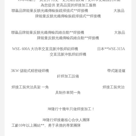
為您提供 更高品質的焊接加工服務
聯贏品牌能量反饋光纖傳輸振鏡掃描式**焊接機 大族品
牌能量反饋光纖傳輸振鏡掃描式**焊接機
聯贏品牌能量反饋光纖傳輸四維自動**焊接機 大族品
牌能量反饋光纖傳輸四維自動**焊接機
WSE- 600A 大功率交直流脈沖氬焊鋁焊機 日本**WSE-315A
交直流脈沖氬焊鋁焊機
3KW 儲能式精密碰焊機 帶式隧道爐
釬焊加工設備
焊接工裝夾治具架 一角 焊接工裝夾治
具制作車間一角
坤隆行十幾年只做焊接加工！
坤隆行焊接廠核心合伙人團隊
工齡10年以上團結**、勇于承擔的專業團隊