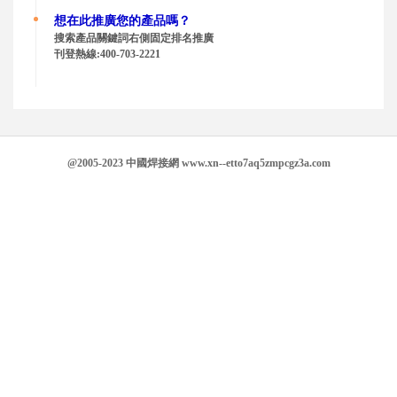
想在此推廣您的
產品嗎？
搜索產品關鍵詞右側固定排名推廣
刊登熱線:400-703-2221
@2005-2023 中國焊接網 www.xn--etto7aq5zmpcgz3a.com