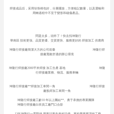
焊接成品后，采用珍珠棉包好，分層擺放，方便核記數量，以及運輸和
周轉過程中不至于變形和碰傷產品。
問題太多，頭炸了！快去找坤隆行
華南區 技術更強、品質更優、交貨更快、服務更好的 焊接加工 供應商
坤隆行焊接廠簡潔大方的公司前臺 坤隆行焊
接廠寬敞舒適的辦公環境
坤隆行焊接廠2000平米焊接 加工生產 基地 坤隆
行焊接廠業務、物流、服務車輛
坤隆行焊接廠**焊接加工車間一角 坤隆行焊接
廠氬焊加工車間一角
坤隆行焊接廠工齡10 年以上團結**、勇于承擔的專業團隊
坤隆行焊接廠白班員工廠門口合影
13年坤隆行一貫堅持 用更**更先進的設備，更科學更嚴謹的工藝