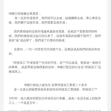
坤隆行焊接廠企業愿景：
有一定的市場需求，我們就可以去做，組織團隊去做，專心專意去
做，我們屬于這個市場，我們需要這個市場；
我們累積做到這個市場越來越多的需要、或者說**需要我們的時
候，我們的價值就日益凸現出來了，這個市場真的就屬于我們了，我們
真的“做”成品牌了，我們成了行業的領跑者。
在業內，一代一代世世代代領跑下去，這應該成為我們的使命和信
仰。
“焊接加工”不僅僅是**生存的手段，這**可以做成、發展成一個很大
的事業 。就是帶著這種樸素的信仰，坤隆行堅定的行走在“焊接加工”這
條道路上。
坤隆行創始人鐘先生 從事焊接加工事業二十多年
是一位真正經驗豐富頗具創造性的焊接加工實踐家、焊接加工**
1995年：他入職深圳寶安沙井保安自行車廠，成為一名流水線上的氬焊
工人，一干就是五年；