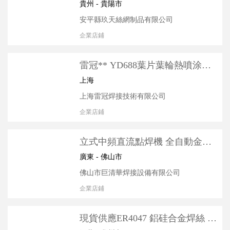
規格齊全道路護欄街道定制 品質
貴州 - 貴陽市
保證
安平縣玖天絲網制品有限公司
企業店鋪
雷冠** YD688葉片葉輪熱噴涂焊
絲 耐磨鎳基焊絲 鈷鉻鎢合金耐磨
上海
堆焊焊絲 耐儲存
上海雷冠焊接技術有限公司
企業店鋪
立式中頻直流點焊機 全自動金屬
電阻點焊機 鋼絲鐵絲排焊機
廣東 - 佛山市
佛山市巨清華焊接設備有限公司
企業店鋪
現貨供應ER4047 鋁硅合金焊絲 鋁