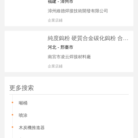
儲能式螺柱焊機M12種釘焊機高品
福建 - 漳州市
質
漳州維德焊接技術開發有限公司
企業店鋪
純度鎢粉 硬質合金碳化鎢粉 合金
粉末
河北 - 邢臺市
南宮市凌云焊接材料廠
企業店鋪
更多搜索
噸桶
噴涂
木炭機推進器