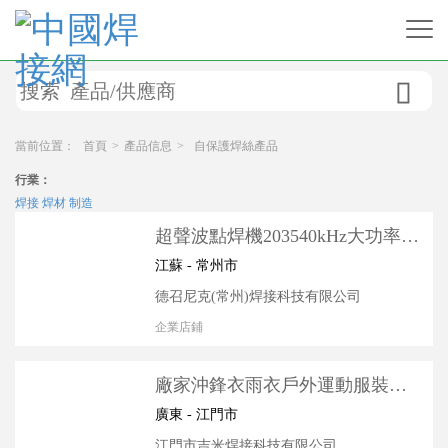

當前位置：
首頁
>
產品信息
>
自保護焊絲產品
行業：
焊接
焊材
制造
超聲波點焊機203540kHz大功率精
密型自動鋰動力電池金屬焊接機
江蘇 - 常州市
德召尼克(常州)焊接科技有限公司
企業店鋪
廠家沖鋒衣雨衣戶外運動服裝折
邊機 無縫褲泳衣全自動包邊機
廣東 - 江門市
江門市吉米焊接科技有限公司