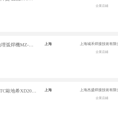
企業店鋪
上海
上海城禾焊接技術有限
埋弧焊機MZ-
企業店鋪
上海
上海杰盛焊接技術有限
C歐地希XD200
企業店鋪