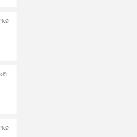
有限公
公司
有限公