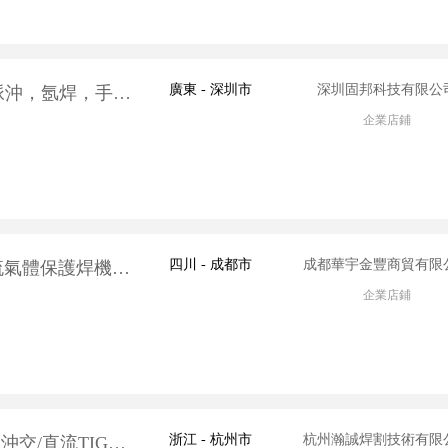
廣東 - 深圳市
深圳固邦科技有限公
脈沖，氬焊，手工
0
企業店鋪
四川 - 成都市
成都華宇金豐商貿有限
流氣體保護焊機數
企業店鋪
浙江 - 杭州市
杭州瀚誠焊割技術有限
脈沖交/直流TIG焊