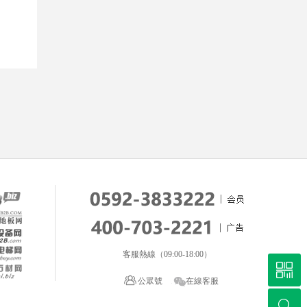
客服熱線（09:00-18:00）
公眾號
在線客服