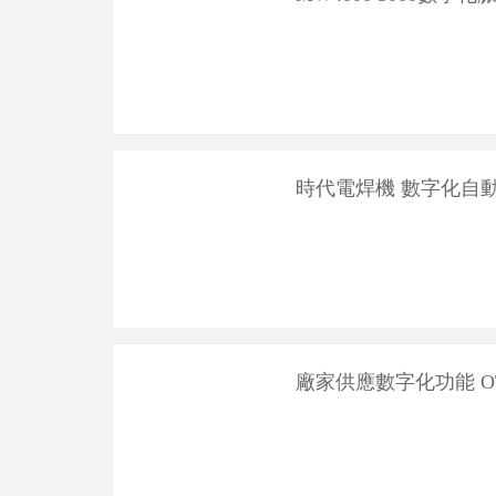
機
時代電焊機 數字化自動
1250(A311-1250)
廠家供應數字化功能 OT
微電腦控制 電焊機