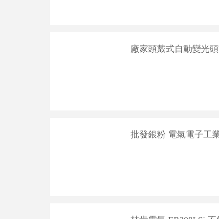
廠家頭戴式自動變光頭
焊面罩批發 宏冠焊接
批發銀粉 電氣電子工
銀粉 鋁銀漿 益瑞化工