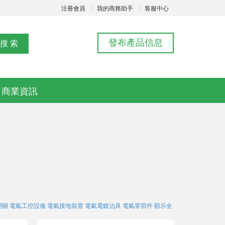
注冊會員
我的商務助手
客服中心
發布產品信息
商業資訊
開關
電氣工控設備
電氣接地裝置
電氣電鍍治具
電氣零部件
顯示全