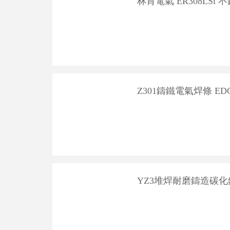
林肯電氣 ER308LSi
PRIMALLOY JGS-3
絲
Z301鑄鐵電氣焊條 EDC
芯 鑄件缺陷修補焊條 
郵
YZ3堆焊耐磨鑄造碳化
YZ4 批發價格