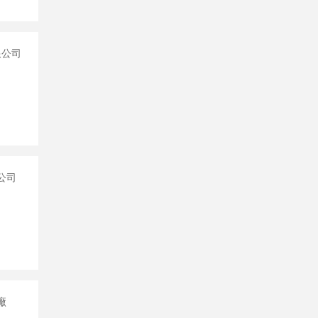
限公司
公司
廠