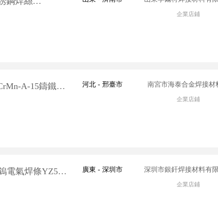
 不銹鋼焊絲
08LSi 不銹鋼氬弧焊
企業店鋪
河北 - 邢臺市
南宮市海泰合金焊接材
rMn-A-15鑄鐵焊
規格齊全 廠家包
企業店鋪
廣東 - 深圳市
深圳市銀釬焊接材料有
鎢電氣焊條YZ5、
企業店鋪