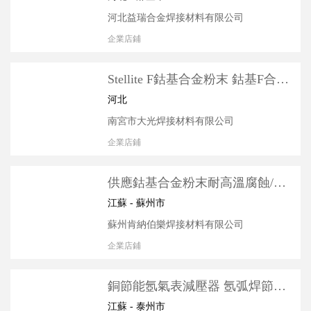
河北益瑞合金焊接材料有限公司
企業店鋪
Stellite F鈷基合金粉末 鈷基F合金
粉 內燃機進排氣閥鈷基合金粉
河北
南宮市大光焊接材料有限公司
企業店鋪
供應鈷基合金粉末耐高溫腐蝕/鍍
鋅線軸套/襯套/天然氣氣閥**粉
江蘇 - 蘇州市
蘇州肯納伯樂焊接材料有限公司
企業店鋪
銅節能氬氣表減壓器 氬弧焊節氣
閥門 節能壓力表 氬氣瓶表頭配件
江蘇 - 泰州市