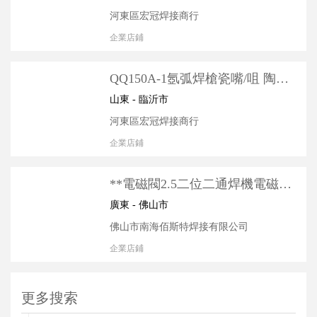
河東區宏冠焊接商行
企業店鋪
QQ150A-1氬弧焊槍瓷嘴/咀 陶瓷
噴嘴 氬弧焊槍配 十字氣閥槍
山東 - 臨沂市
河東區宏冠焊接商行
企業店鋪
**電磁閥2.5二位二通焊機電磁閥
配件 空氣單向閥 空氣閥單向閥
廣東 - 佛山市
佛山市南海佰斯特焊接有限公司
企業店鋪
更多搜索