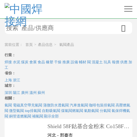

當前位置：
首頁
>
產品信息
>
氣閥產品
行業：
焊接
水泥
煤炭
會展
食品
橡塑
干燥
推廣
設備
輔材
閥
混凝土
玩具
報價
供應
加
工
省份：
上海
浙江
城市：
深圳
陽江
廣州
溫州
蘇州
相關：
氣閥
電磁真空帶充氣閥
蒲微防水透氣閥
汽車進氣閥
咖啡包裝排氣閥
高壓燃氣
閥
微型氣閥
itap排氣閥
自動吸氣閥
煤氣閥燃氣閥
氣動氣閥
分氣閥
氣保焊機氣
閥
銅管道燃氣閥
補氣閥
顯示全部
Shield 58F鈷基合金粉末 Co158F高
壓排氣閥密封面
河北 - 邢臺市