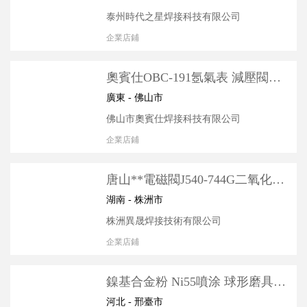
泰州時代之星焊接科技有限公司
企業店鋪
奧賓仕OBC-191氬氣表 減壓閥壓
力表 配件氬弧焊機 **氬氣節氣閥
廣東 - 佛山市
佛山市奧賓仕焊接科技有限公司
企業店鋪
唐山**電磁閥J540-744G二氧化碳
氣保電焊機KR2系列配件氣閥
湖南 - 株洲市
株洲異晟焊接技術有限公司
企業店鋪
鎳基合金粉 Ni55噴涂 球形磨具凸
輪排氣閥 鎳基合金粉
河北 - 邢臺市