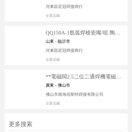
河東區宏冠焊接商行
企業店鋪
QQ150A-1氬弧焊槍瓷嘴/咀 陶瓷
噴嘴 氬弧焊槍配 十字氣閥槍
山東 - 臨沂市
河東區宏冠焊接商行
企業店鋪
**電磁閥2.5二位二通焊機電磁閥
配件 空氣單向閥 空氣閥單向閥
廣東 - 佛山市
佛山市南海佰斯特焊接有限公司
企業店鋪
更多搜索