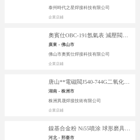
泰州時代之星焊接科技有限公司
企業店鋪
奧賓仕OBC-191氬氣表 減壓閥壓
力表 配件氬弧焊機 **氬氣節氣閥
廣東 - 佛山市
佛山市奧賓仕焊接科技有限公司
企業店鋪
唐山**電磁閥J540-744G二氧化碳
氣保電焊機KR2系列配件氣閥
湖南 - 株洲市
株洲異晟焊接技術有限公司
企業店鋪
鎳基合金粉 Ni55噴涂 球形磨具凸
輪排氣閥 鎳基合金粉
河北 - 邢臺市