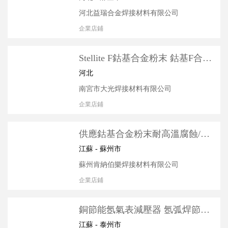
河北益瑞合金焊接材料有限公司
企業店鋪
Stellite F鈷基合金粉末 鈷基F合金
粉 內燃機進排氣閥鈷基合金粉
河北
南宮市大光焊接材料有限公司
企業店鋪
供應鈷基合金粉末耐高溫腐蝕/鍍
鋅線軸套/襯套/天然氣氣閥**粉
江蘇 - 蘇州市
蘇州肯納伯樂焊接材料有限公司
企業店鋪
銅節能氬氣表減壓器 氬弧焊節氣
閥門 節能壓力表 氬氣瓶表頭配件
江蘇 - 泰州市