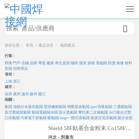

當前位置：
首頁
>
產品信息
>
氣閥產品
行業：
焊接
門戶
店鋪
品牌
專題
廠家
再生資源
咖啡
煤炭
路橋
電磁閥
防護
維修
材料
泵閥
招商用品
省份：
上海
浙江
城市：
深圳
廣州
溫州
蘇州
陽江
相關：
氣閥
地熱分水器排氣閥
壁掛爐燃氣閥
增壓器放氣閥
upvc管吸氣閥
三通暖氣閥
真空壓縮袋氣閥
氣閥電磁閥水閥
阻火透氣閥
摩托車二次補氣閥
dn25復合式雙
口排氣閥
汽車電子節氣閥
暖氣閥
forge一體式泄氣閥
斯派莎克排氣閥
顯示全部
Shield 58F鈷基合金粉末 Co158F高
壓排氣閥密封面
河北 - 邢臺市